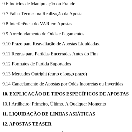
9.6 Indícios de Manipulação ou Fraude
9.7 Falha Técnica na Realização da Aposta
9.8 Interferência do VAR em Apostas
9.9 Arredondamento de Odds e Pagamentos
9.10 Prazo para Reavaliação de Apostas Liquidadas.
9.11 Regras para Partidas Encerradas Antes do Fim
9.12 Formatos de Partida Suportados
9.13 Mercados Outright (curto e longo prazo)
9.14 Cancelamento de Apostas por Odds Incorretas ou Invertidas
10. EXPLICAÇÃO DE TIPOS ESPECÍFICOS DE APOSTAS
10.1 Artilheiro: Primeiro, Último, A Qualquer Momento
11. LIQUIDAÇÃO DE LINHAS ASIÁTICAS
12. APOSTAS TEASER