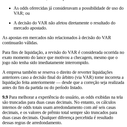
As odds oferecidas já consideravam a possibilidade de uso do
VAR; ou
A decisão do VAR não afetou diretamente o resultado do
mercado apostado.
As apostas em mercados não relacionados à decisão do VAR
continuarão válidas.
Para fins de liquidação, a revisão do VAR é considerada ocorrida no
exato momento do lance que motivou a checagem, mesmo que o
jogo não tenha sido imediatamente interrompido.
A empresa também se reserva o direito de reverter liquidações
anteriores caso a decisão final do árbitro (via VAR) torne incorreta a
liquidação feita anteriormente — desde que a correção seja realizada
antes do fim da partida ou do período listado.
9.9
Para melhorar a experiência do usuário, as odds exibidas na tela
são truncadas para duas casas decimais. No entanto, os cálculos
internos de odds totais usam arredondamento com até seis casas
decimais, e os valores de prêmio total sempre são truncados para
duas casas decimais. Qualquer diferença percebida é resultado
dessas regras de arredondamento.