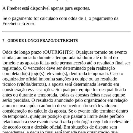
A Freebet está disponível apenas para esportes.
Se o pagamento for calculado com odds de 1, o pagamento da
Freebet será zero.
7 - ODDS DE LONGO PRAZO/OUTRIGHTS
Odds de longo prazo (OUTRIGHTS): Qualquer torneio ou evento
similar, anunciado durante a temporada irá durar até o final do
torneio e as apostas feitas nele permanecerão até o resultado final ser
registrado. O vencedor deve ser determinado pela realização
completa do(s) jogo(s) relevante(s), dentro da temporada. Caso o
organizador oficial imponha sanções à equipe ou ao resultado
técnico (vitória/derrota), a aposta será determinada levando em
consideração essas sanções. Se qualquer equipe for desqualificada
antes ou durante a temporada, todas as apostas feitas nessa equipe
serão perdidas. O resultado anunciado pelo organizador em relação
a um recurso após o anúncio do vencedor não será levado em
consideração no cálculo da aposta. Se o evento não terminar dentro
da temporada, qualquer posição que passar o limite deste período
relacionada a esse evento será fixada pelo órgão regulador relevante
de acordo com a decisão oficial. Em situações de disputa sem
precedentes, a decisão final será tomada pela organização que