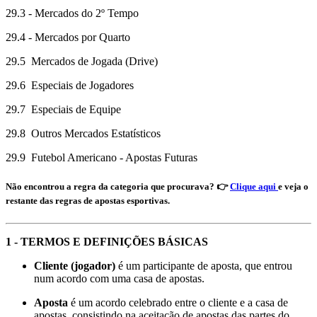
29.3 - Mercados do 2º Tempo
29.4 - Mercados por Quarto
29.5 Mercados de Jogada (Drive)
29.6 Especiais de Jogadores
29.7 Especiais de Equipe
29.8 Outros Mercados Estatísticos
29.9 Futebol Americano - Apostas Futuras
Não encontrou a regra da categoria que procurava? 👉
Clique aqui
e veja o
restante das regras de apostas esportivas.
1 - TERMOS E DEFINIÇÕES BÁSICAS
Cliente (jogador)
é um participante de aposta, que entrou
num acordo com uma casa de apostas.
Aposta
é um acordo celebrado entre o cliente e a casa de
apostas, consistindo na aceitação de apostas das partes do