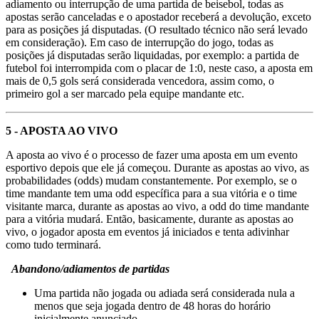
adiamento ou interrupção de uma partida de beisebol, todas as
apostas serão canceladas e o apostador receberá a devolução, exceto
para as posições já disputadas. (O resultado técnico não será levado
em consideração). Em caso de interrupção do jogo, todas as
posições já disputadas serão liquidadas, por exemplo: a partida de
futebol foi interrompida com o placar de 1:0, neste caso, a aposta em
mais de 0,5 gols será considerada vencedora, assim como, o
primeiro gol a ser marcado pela equipe mandante etc.
5 - APOSTA AO VIVO
A aposta ao vivo é o processo de fazer uma aposta em um evento
esportivo depois que ele já começou. Durante as apostas ao vivo, as
probabilidades (odds) mudam constantemente. Por exemplo, se o
time mandante tem uma odd específica para a sua vitória e o time
visitante marca, durante as apostas ao vivo, a odd do time mandante
para a vitória mudará. Então, basicamente, durante as apostas ao
vivo, o jogador aposta em eventos já iniciados e tenta adivinhar
como tudo terminará.
Abandono/adiamentos de partidas
Uma partida não jogada ou adiada será considerada nula a
menos que seja jogada dentro de 48 horas do horário
inicialmente anunciado.