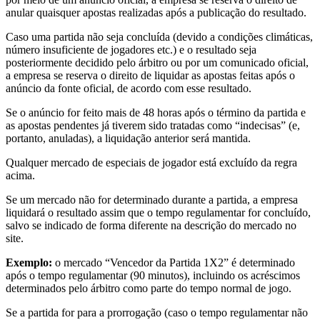
anular quaisquer apostas realizadas após a publicação do resultado.
Caso uma partida não seja concluída (devido a condições climáticas,
número insuficiente de jogadores etc.) e o resultado seja
posteriormente decidido pelo árbitro ou por um comunicado oficial,
a empresa se reserva o direito de liquidar as apostas feitas após o
anúncio da fonte oficial, de acordo com esse resultado.
Se o anúncio for feito mais de 48 horas após o término da partida e
as apostas pendentes já tiverem sido tratadas como “indecisas” (e,
portanto, anuladas), a liquidação anterior será mantida.
Qualquer mercado de especiais de jogador está excluído da regra
acima.
Se um mercado não for determinado durante a partida, a empresa
liquidará o resultado assim que o tempo regulamentar for concluído,
salvo se indicado de forma diferente na descrição do mercado no
site.
Exemplo:
o mercado “Vencedor da Partida 1X2” é determinado
após o tempo regulamentar (90 minutos), incluindo os acréscimos
determinados pelo árbitro como parte do tempo normal de jogo.
Se a partida for para a prorrogação (caso o tempo regulamentar não