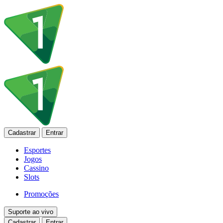
Cadastrar
Entrar
Esportes
Jogos
Cassino
Slots
Promoções
Suporte ao vivo
Cadastrar
Entrar