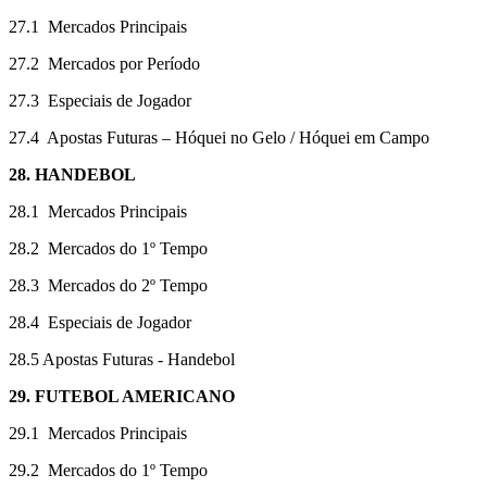
27.1 Mercados Principais
27.2 Mercados por Período
27.3 Especiais de Jogador
27.4 Apostas Futuras – Hóquei no Gelo / Hóquei em Campo
28. HANDEBOL
28.1 Mercados Principais
28.2 Mercados do 1º Tempo
28.3 Mercados do 2º Tempo
28.4 Especiais de Jogador
28.5 Apostas Futuras - Handebol
29. FUTEBOL AMERICANO
29.1 Mercados Principais
29.2 Mercados do 1º Tempo