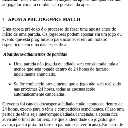
ao jogador variar a combinação possível da aposta.
4 - APOSTA PRÉ-JOGO/PRE-MATCH
Uma aposta pré-jogo é o processo de fazer uma aposta antes do
início de uma partida. Os jogadores podem apostar em um jogo ou
evento que está programado para acontecer em um horário
específico e em uma data específica.
Abandono/adiamentos de partidas
Uma partida não jogada ou adiada será considerada nula a
menos que seja jogada dentro de 24 horas do horário
inicialmente anunciado.
Se for conhecido previamente que o jogo não será realizado
nas próximas 24 horas, todas as apostas serão
automaticamente canceladas.
O evento foi cancelado/suspenso/adiado e não aconteceu dentro de
24 horas, exceto para o tênis e competições semelhantes. (Caso uma
partida de tênis seja interrompida/adiada/cancelada, a aposta fica
ativa até o final do torneio, até que a identidade do jogador que
avança para a próxima fase do par não seja verificada). Em caso de