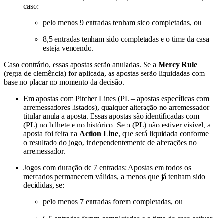
caso:
pelo menos 9 entradas tenham sido completadas, ou
8,5 entradas tenham sido completadas e o time da casa
esteja vencendo.
Caso contrário, essas apostas serão anuladas. Se a
Mercy Rule
(regra de clemência) for aplicada, as apostas serão liquidadas com
base no placar no momento da decisão.
Em apostas com Pitcher Lines (PL – apostas específicas com
arremessadores listados), qualquer alteração no arremessador
titular anula a aposta. Essas apostas são identificadas com
(PL) no bilhete e no histórico. Se o (PL) não estiver visível, a
aposta foi feita na
Action Line
, que será liquidada conforme
o resultado do jogo, independentemente de alterações no
arremessador.
Jogos com duração de 7 entradas: Apostas em todos os
mercados permanecem válidas, a menos que já tenham sido
decididas, se:
pelo menos 7 entradas forem completadas, ou