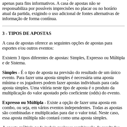
apenas para fins informativos. A casa de apostas não se
responsabiliza por possíveis imprecisões no placar ou no horário
atual da partida, exigindo o uso adicional de fontes alternativas de
informação de forma contínua.
3 - TIPOS DE APOSTAS
A casa de apostas oferece as seguintes opções de apostas para
esportes e/ou outros eventos:
Existem 3 tipos diferentes de apostas: Simples, Expresso ou Múltipla
e de Sistema.
Simples
- É o tipo de aposta na previsão do resultado de um único
evento. Para fazer uma aposta simples é necessária uma aposta
mínima e os jogadores podem fazer apostas individuais para cada
aposta simples. Uma vitória neste tipo de aposta é o produto da
multiplicação do valor apostado pelo coeficiente (odds) do evento.
Expresso ou Múltipla
- Existe a opção de fazer uma aposta em
combo, ou seja, em vários eventos independentes. Todas as apostas
são combinadas e multiplicadas para dar o valor total. Neste caso,
essa aposta múltipla não contará como uma aposta simples.