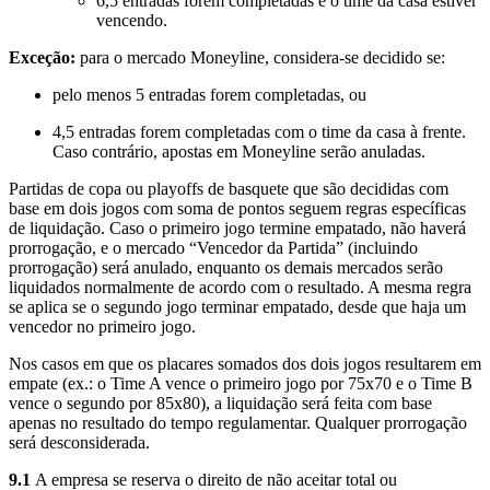
6,5 entradas forem completadas e o time da casa estiver
vencendo.
Exceção:
para o mercado Moneyline, considera-se decidido se:
pelo menos 5 entradas forem completadas, ou
4,5 entradas forem completadas com o time da casa à frente.
Caso contrário, apostas em Moneyline serão anuladas.
Partidas de copa ou playoffs de basquete que são decididas com
base em dois jogos com soma de pontos seguem regras específicas
de liquidação. Caso o primeiro jogo termine empatado, não haverá
prorrogação, e o mercado “Vencedor da Partida” (incluindo
prorrogação) será anulado, enquanto os demais mercados serão
liquidados normalmente de acordo com o resultado. A mesma regra
se aplica se o segundo jogo terminar empatado, desde que haja um
vencedor no primeiro jogo.
Nos casos em que os placares somados dos dois jogos resultarem em
empate (ex.: o Time A vence o primeiro jogo por 75x70 e o Time B
vence o segundo por 85x80), a liquidação será feita com base
apenas no resultado do tempo regulamentar. Qualquer prorrogação
será desconsiderada.
9.1
A empresa se reserva o direito de não aceitar total ou