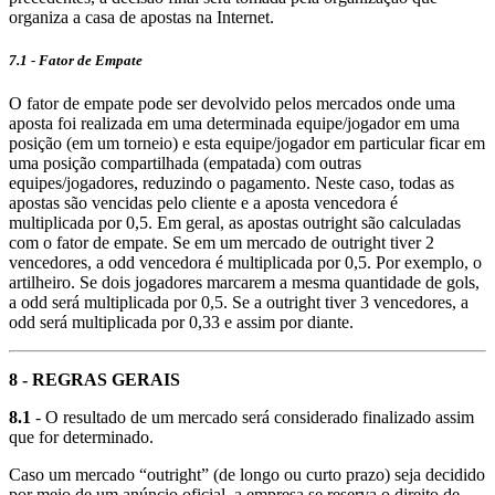
organiza a casa de apostas na Internet.
7.1 - Fator de Empate
O fator de empate pode ser devolvido pelos mercados onde uma
aposta foi realizada em uma determinada equipe/jogador em uma
posição (em um torneio) e esta equipe/jogador em particular ficar em
uma posição compartilhada (empatada) com outras
equipes/jogadores, reduzindo o pagamento. Neste caso, todas as
apostas são vencidas pelo cliente e a aposta vencedora é
multiplicada por 0,5. Em geral, as apostas outright são calculadas
com o fator de empate. Se em um mercado de outright tiver 2
vencedores, a odd vencedora é multiplicada por 0,5. Por exemplo, o
artilheiro. Se dois jogadores marcarem a mesma quantidade de gols,
a odd será multiplicada por 0,5. Se a outright tiver 3 vencedores, a
odd será multiplicada por 0,33 e assim por diante.
8 - REGRAS GERAIS
8.1
- O resultado de um mercado será considerado finalizado assim
que for determinado.
Caso um mercado “outright” (de longo ou curto prazo) seja decidido
por meio de um anúncio oficial, a empresa se reserva o direito de