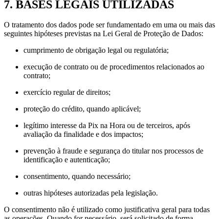
7. BASES LEGAIS UTILIZADAS
O tratamento dos dados pode ser fundamentado em uma ou mais das
seguintes hipóteses previstas na Lei Geral de Proteção de Dados:
cumprimento de obrigação legal ou regulatória;
execução de contrato ou de procedimentos relacionados ao
contrato;
exercício regular de direitos;
proteção do crédito, quando aplicável;
legítimo interesse da Pix na Hora ou de terceiros, após
avaliação da finalidade e dos impactos;
prevenção à fraude e segurança do titular nos processos de
identificação e autenticação;
consentimento, quando necessário;
outras hipóteses autorizadas pela legislação.
O consentimento não é utilizado como justificativa geral para todas
as operações. Quando for necessário, será solicitado de forma