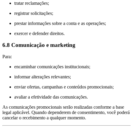
tratar reclamações;
registrar solicitações;
prestar informações sobre a conta e as operações;
exercer e defender direitos.
6.8 Comunicação e marketing
Para:
encaminhar comunicações institucionais;
informar alterações relevantes;
enviar ofertas, campanhas e conteúdos promocionais;
avaliar a efetividade das comunicações.
As comunicações promocionais serão realizadas conforme a base
legal aplicável. Quando dependerem de consentimento, você poderá
cancelar o recebimento a qualquer momento.