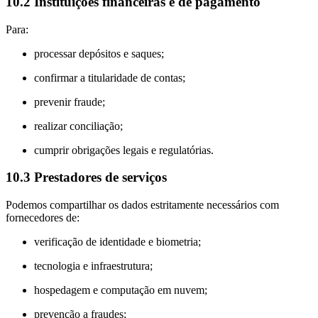
10.2 Instituições financeiras e de pagamento
Para:
processar depósitos e saques;
confirmar a titularidade de contas;
prevenir fraude;
realizar conciliação;
cumprir obrigações legais e regulatórias.
10.3 Prestadores de serviços
Podemos compartilhar os dados estritamente necessários com
fornecedores de:
verificação de identidade e biometria;
tecnologia e infraestrutura;
hospedagem e computação em nuvem;
prevenção a fraudes;