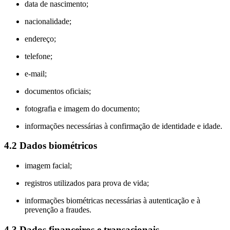
data de nascimento;
nacionalidade;
endereço;
telefone;
e-mail;
documentos oficiais;
fotografia e imagem do documento;
informações necessárias à confirmação de identidade e idade.
4.2 Dados biométricos
imagem facial;
registros utilizados para prova de vida;
informações biométricas necessárias à autenticação e à
prevenção a fraudes.
4.3 Dados financeiros e transacionais