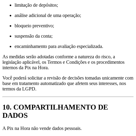
limitação de depósitos;
análise adicional de uma operação;
bloqueio preventivo;
suspensão da conta;
encaminhamento para avaliação especializada.
As medidas serão adotadas conforme a natureza do risco, a
legislação aplicável, os Termos e Condições e os procedimentos
internos da Pix na Hora.
Você poderá solicitar a revisão de decisões tomadas unicamente com
base em tratamento automatizado que afetem seus interesses, nos
termos da LGPD.
10. COMPARTILHAMENTO DE
DADOS
A Pix na Hora não vende dados pessoais.