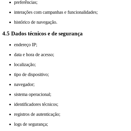
preferências;
interações com campanhas e funcionalidades;
histórico de navegação.
4.5 Dados técnicos e de segurança
endereço IP;
data e hora de acesso;
localização;
tipo de dispositivo;
navegador;
sistema operacional;
identificadores técnicos;
registros de autenticação;
logs de segurança;