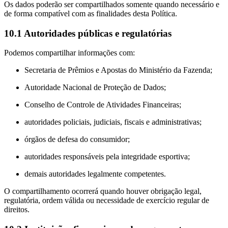
Os dados poderão ser compartilhados somente quando necessário e
de forma compatível com as finalidades desta Política.
10.1 Autoridades públicas e regulatórias
Podemos compartilhar informações com:
Secretaria de Prêmios e Apostas do Ministério da Fazenda;
Autoridade Nacional de Proteção de Dados;
Conselho de Controle de Atividades Financeiras;
autoridades policiais, judiciais, fiscais e administrativas;
órgãos de defesa do consumidor;
autoridades responsáveis pela integridade esportiva;
demais autoridades legalmente competentes.
O compartilhamento ocorrerá quando houver obrigação legal,
regulatória, ordem válida ou necessidade de exercício regular de
direitos.