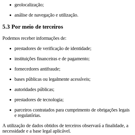
geolocalização;
análise de navegação e utilização.
5.3 Por meio de terceiros
Podemos receber informações de:
prestadores de verificação de identidade;
instituições financeiras e de pagamento;
fornecedores antifraude;
bases públicas ou legalmente acessíveis;
autoridades públicas;
prestadores de tecnologia;
parceiros contratados para cumprimento de obrigações legais
e regulatórias.
A utilização de dados obtidos de terceiros observará a finalidade, a
necessidade e a base legal aplicável.