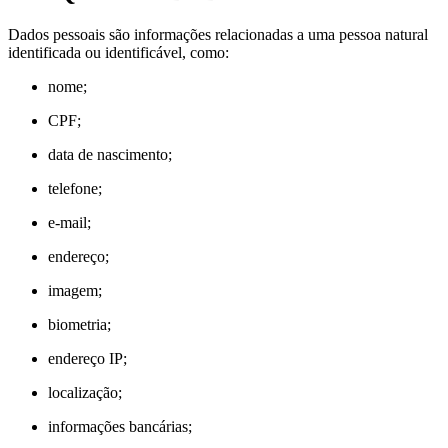
Dados pessoais são informações relacionadas a uma pessoa natural
identificada ou identificável, como:
nome;
CPF;
data de nascimento;
telefone;
e-mail;
endereço;
imagem;
biometria;
endereço IP;
localização;
informações bancárias;