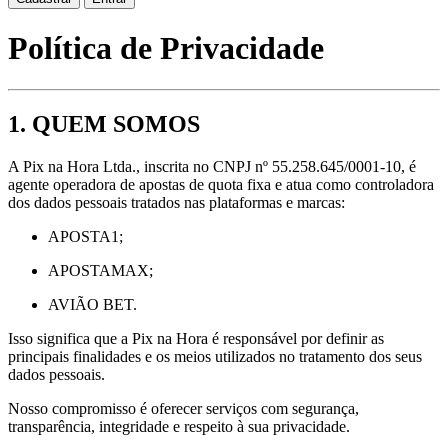
Política de Privacidade
1. QUEM SOMOS
A Pix na Hora Ltda., inscrita no CNPJ nº 55.258.645/0001-10, é
agente operadora de apostas de quota fixa e atua como controladora
dos dados pessoais tratados nas plataformas e marcas:
APOSTA1;
APOSTAMAX;
AVIÃO BET.
Isso significa que a Pix na Hora é responsável por definir as
principais finalidades e os meios utilizados no tratamento dos seus
dados pessoais.
Nosso compromisso é oferecer serviços com segurança,
transparência, integridade e respeito à sua privacidade.