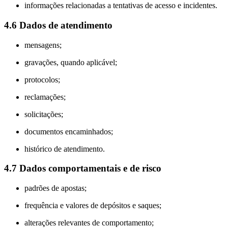
informações relacionadas a tentativas de acesso e incidentes.
4.6 Dados de atendimento
mensagens;
gravações, quando aplicável;
protocolos;
reclamações;
solicitações;
documentos encaminhados;
histórico de atendimento.
4.7 Dados comportamentais e de risco
padrões de apostas;
frequência e valores de depósitos e saques;
alterações relevantes de comportamento;