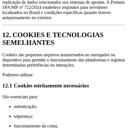
replicação de dados relacionados aos sistemas de apostas. A Portaria
SPA/MF nº 722/2024 estabelece requisitos para servidores
localizados no Brasil e condições específicas quando houver
armazenamento no exterior.
12. COOKIES E TECNOLOGIAS
SEMELHANTES
Cookies são pequenos arquivos armazenados no navegador ou
dispositivo para permitir o funcionamento das plataformas e registrar
determinadas preferências ou interações.
Podemos utilizar:
12.1 Cookies estritamente necessários
São essenciais para:
autenticação;
segurança;
funcionamento da conta;