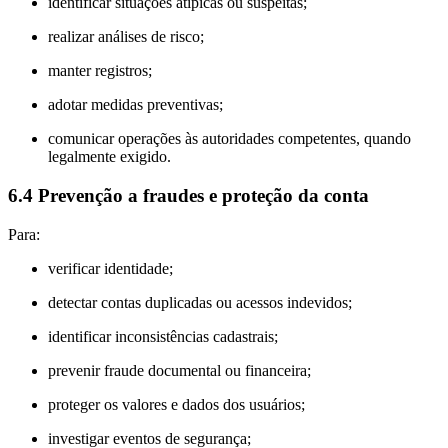
identificar situações atípicas ou suspeitas;
realizar análises de risco;
manter registros;
adotar medidas preventivas;
comunicar operações às autoridades competentes, quando
legalmente exigido.
6.4 Prevenção a fraudes e proteção da conta
Para:
verificar identidade;
detectar contas duplicadas ou acessos indevidos;
identificar inconsistências cadastrais;
prevenir fraude documental ou financeira;
proteger os valores e dados dos usuários;
investigar eventos de segurança;