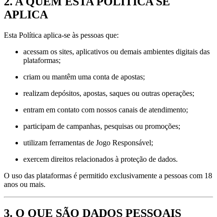
2. A QUEM ESTA POLÍTICA SE
APLICA
Esta Política aplica-se às pessoas que:
acessam os sites, aplicativos ou demais ambientes digitais das
plataformas;
criam ou mantêm uma conta de apostas;
realizam depósitos, apostas, saques ou outras operações;
entram em contato com nossos canais de atendimento;
participam de campanhas, pesquisas ou promoções;
utilizam ferramentas de Jogo Responsável;
exercem direitos relacionados à proteção de dados.
O uso das plataformas é permitido exclusivamente a pessoas com 18
anos ou mais.
3. O QUE SÃO DADOS PESSOAIS