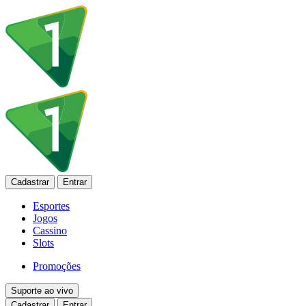
Cadastrar
Entrar
Esportes
Jogos
Cassino
Slots
Promoções
Suporte ao vivo
Cadastrar
Entrar