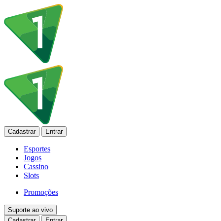
Cadastrar
Entrar
Esportes
Jogos
Cassino
Slots
Promoções
Suporte ao vivo
Cadastrar
Entrar