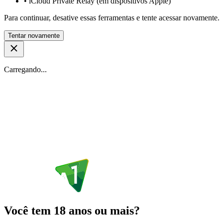
•
iCloud Private Relay (em dispositivos Apple)
Para continuar, desative essas ferramentas e tente acessar novamente.
Tentar novamente
Carregando...
Você tem 18 anos ou mais?