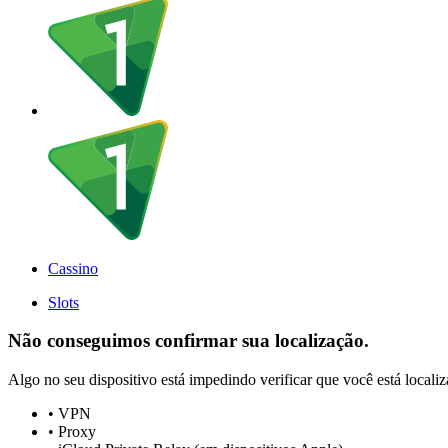
Cassino
Slots
Não conseguimos confirmar sua localização.
Algo no seu dispositivo está impedindo verificar que você está localiz
•
VPN
•
Proxy