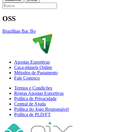
OSS
Brazillian Bac Bo
Apostas Esportivas
Caça-níqueis Online
Métodos de Pagamento
Fale Conosco
Termos e Condições
Regras Apostas Esportivas
Política de Privacidade
Central de Ajuda
Política do Jogo Responsável
Política de PLD/FT