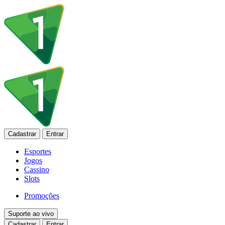
Cadastrar
Entrar
Esportes
Jogos
Cassino
Slots
Promoções
Suporte ao vivo
Cadastrar
Entrar