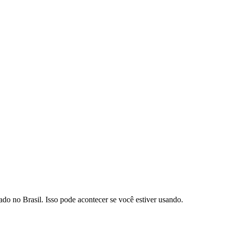
ado no Brasil. Isso pode acontecer se você estiver usando.