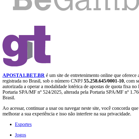
APOSTA1.BET.BR
é um site de entretenimento online que oferece 
registrada no Brasil, sob o número CNPJ
55.258.645/0001-10
, com 
autorizada a operar a modalidade lotérica de apostas de quota fixa no
Portaria SPA/MF nº 524/2025, alterada pela Portaria SPA/MF nº 1.76
Brasil.
Ao acessar, continuar a usar ou navegar neste site, você concorda qu
melhorar a sua experiência e isso não interfere na sua privacidade.
Esportes
Jogos