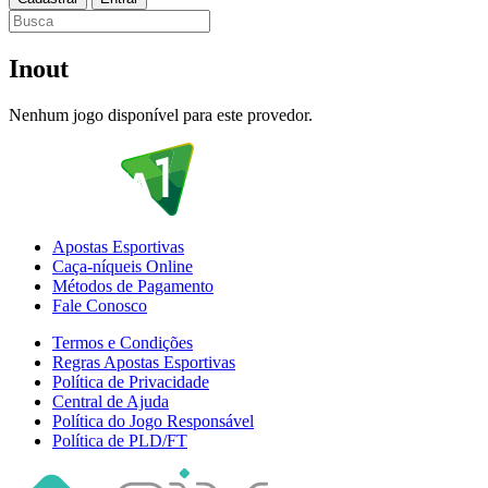
Inout
Nenhum jogo disponível para este provedor.
Apostas Esportivas
Caça-níqueis Online
Métodos de Pagamento
Fale Conosco
Termos e Condições
Regras Apostas Esportivas
Política de Privacidade
Central de Ajuda
Política do Jogo Responsável
Política de PLD/FT