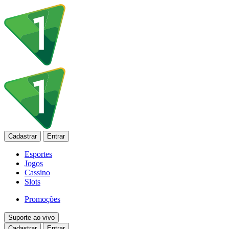
Cadastrar
Entrar
Esportes
Jogos
Cassino
Slots
Promoções
Suporte ao vivo
Cadastrar
Entrar