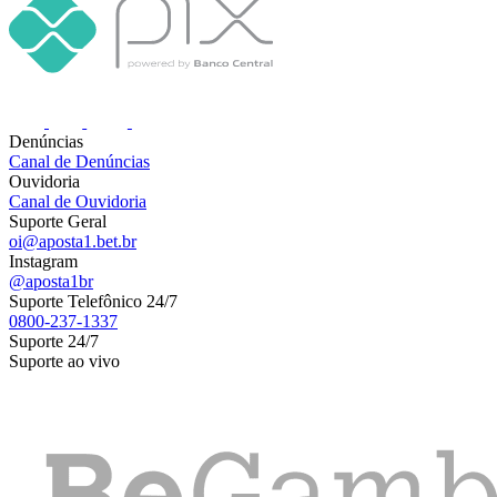
Denúncias
Canal de Denúncias
Ouvidoria
Canal de Ouvidoria
Suporte Geral
oi@aposta1.bet.br
Instagram
@aposta1br
Suporte Telefônico 24/7
0800-237-1337
Suporte 24/7
Suporte ao vivo