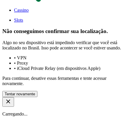
Cassino
Slots
Não conseguimos confirmar sua localização.
Algo no seu dispositivo está impedindo verificar que você está
localizado no Brasil. Isso pode acontecer se você estiver usando.
•
VPN
•
Proxy
•
iCloud Private Relay (em dispositivos Apple)
Para continuar, desative essas ferramentas e tente acessar
novamente.
Tentar novamente
Carregando...