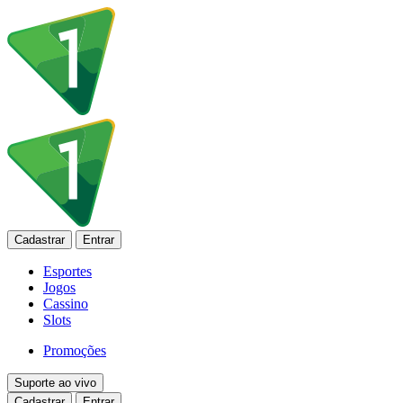
Cadastrar
Entrar
Esportes
Jogos
Cassino
Slots
Promoções
Suporte ao vivo
Cadastrar
Entrar