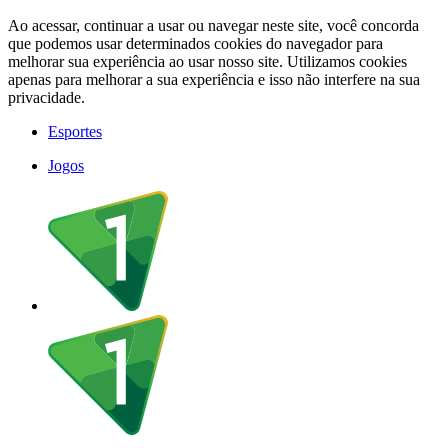
Ao acessar, continuar a usar ou navegar neste site, você concorda
que podemos usar determinados cookies do navegador para
melhorar sua experiência ao usar nosso site. Utilizamos cookies
apenas para melhorar a sua experiência e isso não interfere na sua
privacidade.
Esportes
Jogos