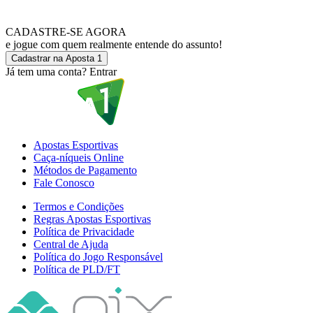
CADASTRE-SE AGORA
e jogue com quem realmente entende do assunto!
Cadastrar na
Aposta 1
Já tem uma conta?
Entrar
Apostas Esportivas
Caça-níqueis Online
Métodos de Pagamento
Fale Conosco
Termos e Condições
Regras Apostas Esportivas
Política de Privacidade
Central de Ajuda
Política do Jogo Responsável
Política de PLD/FT