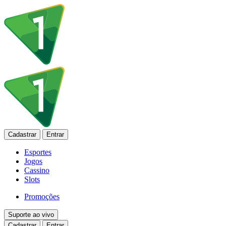
Cadastrar
Entrar
Esportes
Jogos
Cassino
Slots
Promoções
Suporte ao vivo
Cadastrar
Entrar