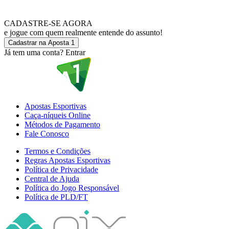
CADASTRE-SE AGORA
e jogue com quem realmente entende do assunto!
Cadastrar na
Aposta 1
Já tem uma conta?
Entrar
Apostas Esportivas
Caça-níqueis Online
Métodos de Pagamento
Fale Conosco
Termos e Condições
Regras Apostas Esportivas
Política de Privacidade
Central de Ajuda
Política do Jogo Responsável
Política de PLD/FT