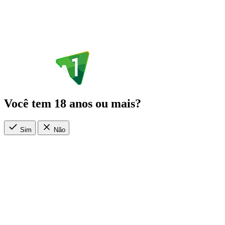
Você tem 18 anos ou mais?
Sim
Não