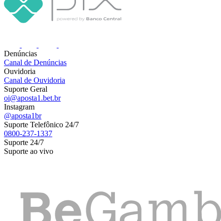
Denúncias
Canal de Denúncias
Ouvidoria
Canal de Ouvidoria
Suporte Geral
oi@aposta1.bet.br
Instagram
@aposta1br
Suporte Telefônico 24/7
0800-237-1337
Suporte 24/7
Suporte ao vivo