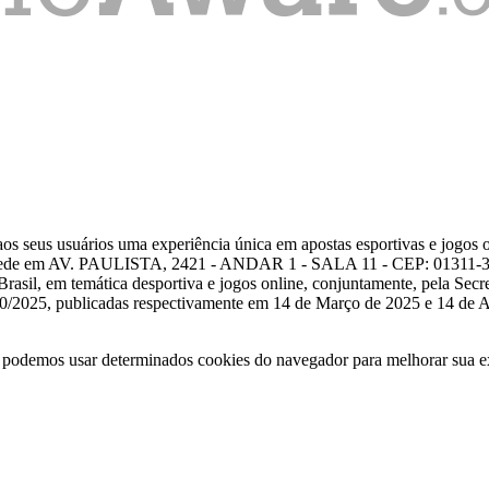
aos seus usuários uma experiência única em apostas esportivas e jogos o
sede em AV. PAULISTA, 2421 - ANDAR 1 - SALA 11 - CEP: 01311-3
 Brasil, em temática desportiva e jogos online, conjuntamente, pela Se
0/2025, publicadas respectivamente em 14 de Março de 2025 e 14 de A
e podemos usar determinados cookies do navegador para melhorar sua ex