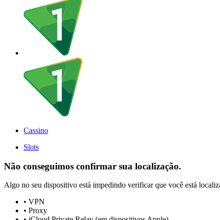
Cassino
Slots
Não conseguimos confirmar sua localização.
Algo no seu dispositivo está impedindo verificar que você está localiz
•
VPN
•
Proxy
•
iCloud Private Relay (em dispositivos Apple)