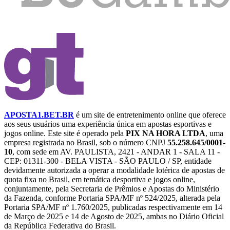
APOSTA1.BET.BR
é um site de entretenimento online que oferece
aos seus usuários uma experiência única em apostas esportivas e
jogos online. Este site é operado pela
PIX NA HORA LTDA
, uma
empresa registrada no Brasil, sob o número CNPJ
55.258.645/0001-
10
, com sede em AV. PAULISTA, 2421 - ANDAR 1 - SALA 11 -
CEP: 01311-300 - BELA VISTA - SÃO PAULO / SP, entidade
devidamente autorizada a operar a modalidade lotérica de apostas de
quota fixa no Brasil, em temática desportiva e jogos online,
conjuntamente, pela Secretaria de Prêmios e Apostas do Ministério
da Fazenda, conforme Portaria SPA/MF nº 524/2025, alterada pela
Portaria SPA/MF nº 1.760/2025, publicadas respectivamente em 14
de Março de 2025 e 14 de Agosto de 2025, ambas no Diário Oficial
da República Federativa do Brasil.