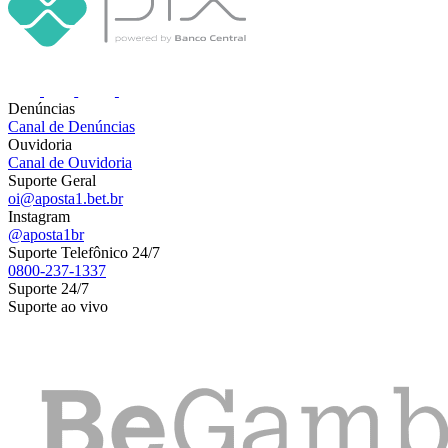
Denúncias
Canal de Denúncias
Ouvidoria
Canal de Ouvidoria
Suporte Geral
oi@aposta1.bet.br
Instagram
@aposta1br
Suporte Telefônico 24/7
0800-237-1337
Suporte 24/7
Suporte ao vivo