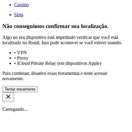
Cassino
Slots
Não conseguimos confirmar sua localização.
Algo no seu dispositivo está impedindo verificar que você está
localizado no Brasil. Isso pode acontecer se você estiver usando.
•
VPN
•
Proxy
•
iCloud Private Relay (em dispositivos Apple)
Para continuar, desative essas ferramentas e tente acessar
novamente.
Tentar novamente
Carregando...