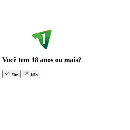
Você tem 18 anos ou mais?
Sim
Não