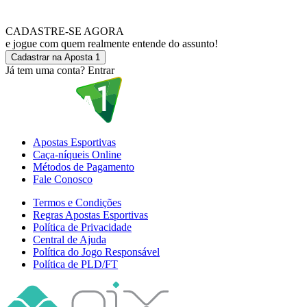
CADASTRE-SE AGORA
e jogue com quem realmente entende do assunto!
Cadastrar na
Aposta 1
Já tem uma conta?
Entrar
Apostas Esportivas
Caça-níqueis Online
Métodos de Pagamento
Fale Conosco
Termos e Condições
Regras Apostas Esportivas
Política de Privacidade
Central de Ajuda
Política do Jogo Responsável
Política de PLD/FT