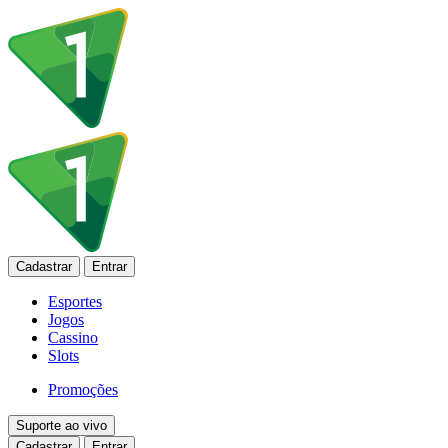
Cadastrar
Entrar
Esportes
Jogos
Cassino
Slots
Promoções
Suporte ao vivo
Cadastrar
Entrar