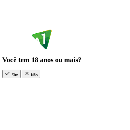
Você tem 18 anos ou mais?
Sim
Não