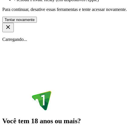
Para continuar, desative essas ferramentas e tente acessar novamente.
Tentar novamente
Carregando...
Você tem 18 anos ou mais?