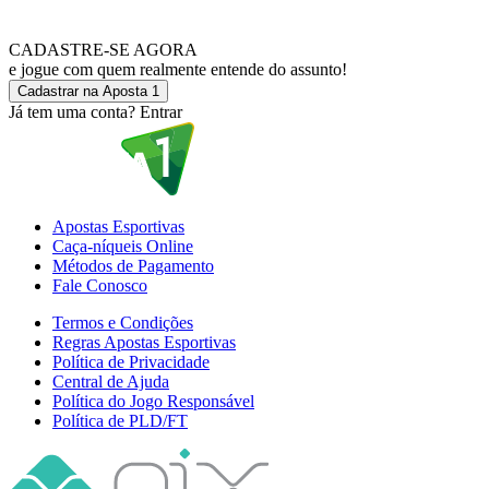
CADASTRE-SE AGORA
e jogue com quem realmente entende do assunto!
Cadastrar na
Aposta 1
Já tem uma conta?
Entrar
Apostas Esportivas
Caça-níqueis Online
Métodos de Pagamento
Fale Conosco
Termos e Condições
Regras Apostas Esportivas
Política de Privacidade
Central de Ajuda
Política do Jogo Responsável
Política de PLD/FT