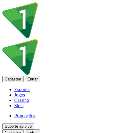
Cadastrar
Entrar
Esportes
Jogos
Cassino
Slots
Promoções
Suporte ao vivo
Cadastrar
Entrar