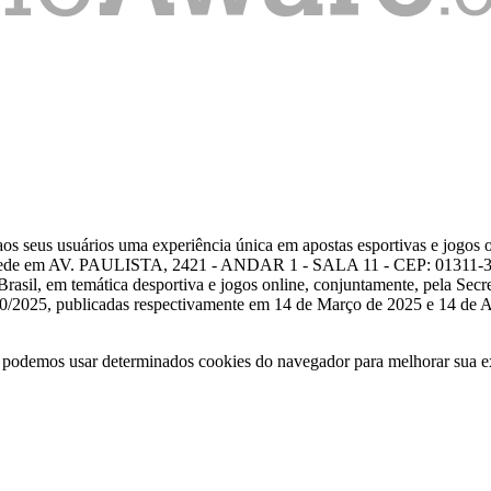
aos seus usuários uma experiência única em apostas esportivas e jogos o
sede em AV. PAULISTA, 2421 - ANDAR 1 - SALA 11 - CEP: 01311-3
 Brasil, em temática desportiva e jogos online, conjuntamente, pela Se
0/2025, publicadas respectivamente em 14 de Março de 2025 e 14 de A
e podemos usar determinados cookies do navegador para melhorar sua ex