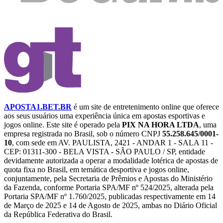
APOSTA1.BET.BR
é um site de entretenimento online que oferece
aos seus usuários uma experiência única em apostas esportivas e
jogos online. Este site é operado pela
PIX NA HORA LTDA
, uma
empresa registrada no Brasil, sob o número CNPJ
55.258.645/0001-
10
, com sede em AV. PAULISTA, 2421 - ANDAR 1 - SALA 11 -
CEP: 01311-300 - BELA VISTA - SÃO PAULO / SP, entidade
devidamente autorizada a operar a modalidade lotérica de apostas de
quota fixa no Brasil, em temática desportiva e jogos online,
conjuntamente, pela Secretaria de Prêmios e Apostas do Ministério
da Fazenda, conforme Portaria SPA/MF nº 524/2025, alterada pela
Portaria SPA/MF nº 1.760/2025, publicadas respectivamente em 14
de Março de 2025 e 14 de Agosto de 2025, ambas no Diário Oficial
da República Federativa do Brasil.