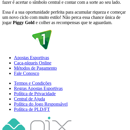
fazer é acertar o símbolo central e contar com a sorte ao seu lado.
Essa é a sua oportunidade perfeita para acumular riqueza e começar
um novo ciclo com muito estilo! Não perca essa chance única de
jogar
Piggy Gold
e colher as recompensas que te aguardam.
Apostas Esportivas
Caça-níqueis Online
Métodos de Pagamento
Fale Conosco
Termos e Condições
Regras Apostas Esportivas
Política de Privacidade
Central de Ajuda
Política do Jogo Responsável
Política de PLD/FT