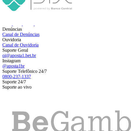
Denúncias
Canal de Denúncias
Ouvidoria
Canal de Ouvidoria
Suporte Geral
oi@aposta1.bet.br
Instagram
@aposta1br
Suporte Telefônico 24/7
0800-237-1337
Suporte 24/7
Suporte ao vivo