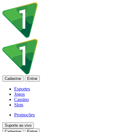
Cadastrar
Entrar
Esportes
Jogos
Cassino
Slots
Promoções
Suporte ao vivo
Cadastrar
Entrar