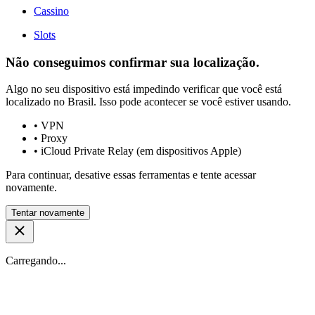
Cassino
Slots
Não conseguimos confirmar sua localização.
Algo no seu dispositivo está impedindo verificar que você está
localizado no Brasil. Isso pode acontecer se você estiver usando.
•
VPN
•
Proxy
•
iCloud Private Relay (em dispositivos Apple)
Para continuar, desative essas ferramentas e tente acessar
novamente.
Tentar novamente
Carregando...