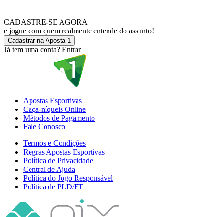
CADASTRE-SE AGORA
e jogue com quem realmente entende do assunto!
Cadastrar na
Aposta 1
Já tem uma conta?
Entrar
Apostas Esportivas
Caça-níqueis Online
Métodos de Pagamento
Fale Conosco
Termos e Condições
Regras Apostas Esportivas
Política de Privacidade
Central de Ajuda
Política do Jogo Responsável
Política de PLD/FT