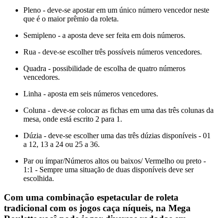
Pleno - deve-se apostar em um único número vencedor neste
que é o maior prêmio da roleta.
Semipleno - a aposta deve ser feita em dois números.
Rua - deve-se escolher três possíveis números vencedores.
Quadra - possibilidade de escolha de quatro números
vencedores.
Linha - aposta em seis números vencedores.
Coluna - deve-se colocar as fichas em uma das três colunas da
mesa, onde está escrito 2 para 1.
Dúzia - deve-se escolher uma das três dúzias disponíveis - 01
a 12, 13 a 24 ou 25 a 36.
Par ou ímpar/Números altos ou baixos/ Vermelho ou preto -
1:1 - Sempre uma situação de duas disponíveis deve ser
escolhida.
Com uma combinação espetacular de roleta
tradicional com os jogos caça níqueis, na
Mega