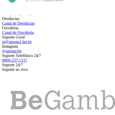
Denúncias
Canal de Denúncias
Ouvidoria
Canal de Ouvidoria
Suporte Geral
oi@aposta1.bet.br
Instagram
@aposta1br
Suporte Telefônico 24/7
0800-237-1337
Suporte 24/7
Suporte ao vivo