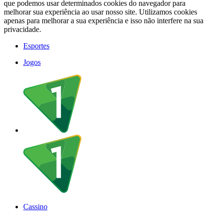
que podemos usar determinados cookies do navegador para
melhorar sua experiência ao usar nosso site. Utilizamos cookies
apenas para melhorar a sua experiência e isso não interfere na sua
privacidade.
Esportes
Jogos
Cassino