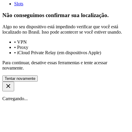
Slots
Não conseguimos confirmar sua localização.
Algo no seu dispositivo está impedindo verificar que você está
localizado no Brasil. Isso pode acontecer se você estiver usando.
•
VPN
•
Proxy
•
iCloud Private Relay (em dispositivos Apple)
Para continuar, desative essas ferramentas e tente acessar
novamente.
Tentar novamente
Carregando...