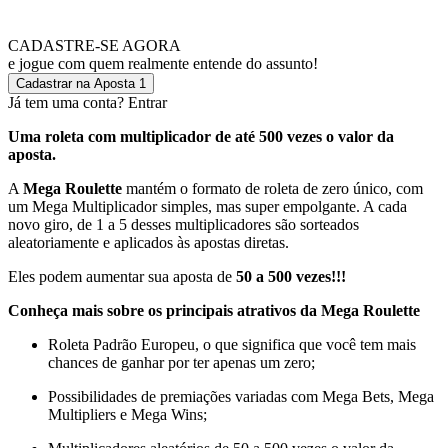
CADASTRE-SE AGORA
e jogue com quem realmente entende do assunto!
Cadastrar na
Aposta 1
Já tem uma conta?
Entrar
Uma roleta com multiplicador de até 500 vezes o valor da
aposta.
A
Mega Roulette
mantém o formato de roleta de zero único, com
um Mega Multiplicador simples, mas super empolgante. A cada
novo giro, de 1 a 5 desses multiplicadores são sorteados
aleatoriamente e aplicados às apostas diretas.
Eles podem aumentar sua aposta de
50 a 500 vezes!!!
Conheça mais sobre os principais atrativos da Mega Roulette
Roleta Padrão Europeu, o que significa que você tem mais
chances de ganhar por ter apenas um zero;
Possibilidades de premiações variadas com Mega Bets, Mega
Multipliers e Mega Wins;