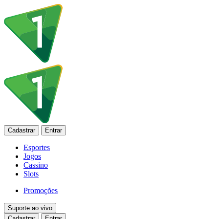
Cadastrar
Entrar
Esportes
Jogos
Cassino
Slots
Promoções
Suporte ao vivo
Cadastrar
Entrar