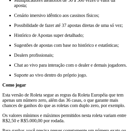
Multiplicadores aleatórios de 50 a 500 vezes o valor da
aposta;
Cenário imersivo idêntico aos cassinos físicos;
Possibilidade de fazer até 37 apostas diretas de uma só vez;
Histórico de Apostas super detalhado;
Sugestões de apostas com base no histórico e estatísticas;
Dealers profissionais;
Chat ao vivo para interação com o dealer e demais jogadores.
Suporte ao vivo dentro do próprio jogo.
Como jogar
Esta versão de Roleta segue as regras da Roleta Européia que tem
apenas um número zero, além das 36 casas, o que garante mais
chances de ganhos do que as roletas com duplo zero, por exemplo.
Os valores mínimos e máximos permitidos nesta roleta variam entre
R$2,50 e R$5.000,00 por rodada.
Para ganhar, você precisa prever corretamente um número exato ou