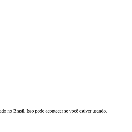
ado no Brasil. Isso pode acontecer se você estiver usando.