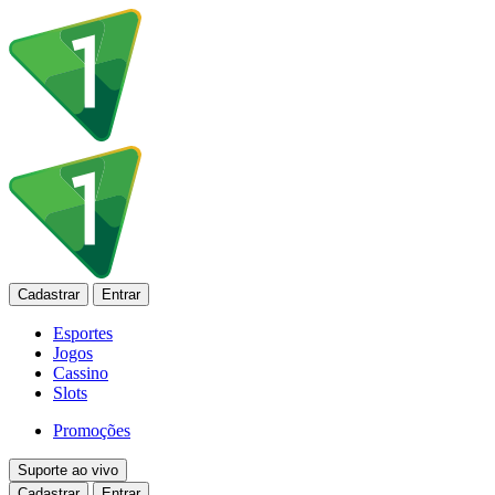
Cadastrar
Entrar
Esportes
Jogos
Cassino
Slots
Promoções
Suporte ao vivo
Cadastrar
Entrar