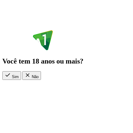
Você tem 18 anos ou mais?
Sim
Não