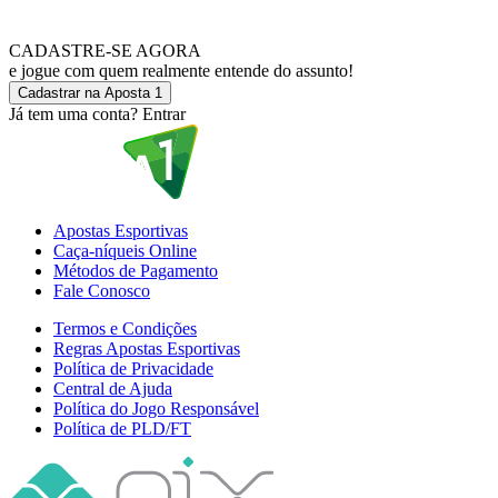
CADASTRE-SE AGORA
e jogue com quem realmente entende do assunto!
Cadastrar na
Aposta 1
Já tem uma conta?
Entrar
Apostas Esportivas
Caça-níqueis Online
Métodos de Pagamento
Fale Conosco
Termos e Condições
Regras Apostas Esportivas
Política de Privacidade
Central de Ajuda
Política do Jogo Responsável
Política de PLD/FT