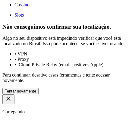
Cassino
Slots
Não conseguimos confirmar sua localização.
Algo no seu dispositivo está impedindo verificar que você está
localizado no Brasil. Isso pode acontecer se você estiver usando.
•
VPN
•
Proxy
•
iCloud Private Relay (em dispositivos Apple)
Para continuar, desative essas ferramentas e tente acessar
novamente.
Tentar novamente
Carregando...