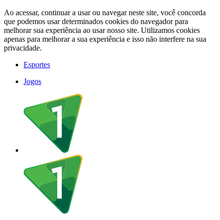
Ao acessar, continuar a usar ou navegar neste site, você concorda
que podemos usar determinados cookies do navegador para
melhorar sua experiência ao usar nosso site. Utilizamos cookies
apenas para melhorar a sua experiência e isso não interfere na sua
privacidade.
Esportes
Jogos