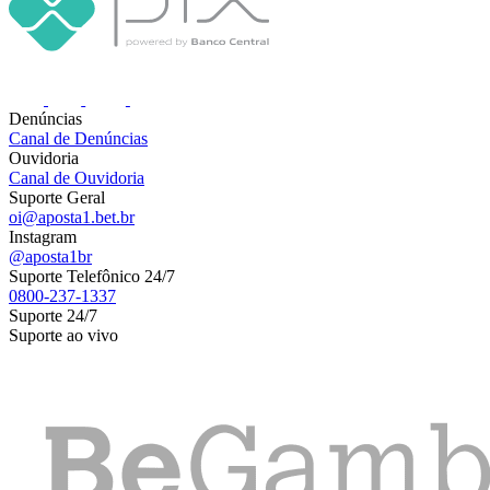
Denúncias
Canal de Denúncias
Ouvidoria
Canal de Ouvidoria
Suporte Geral
oi@aposta1.bet.br
Instagram
@aposta1br
Suporte Telefônico 24/7
0800-237-1337
Suporte 24/7
Suporte ao vivo