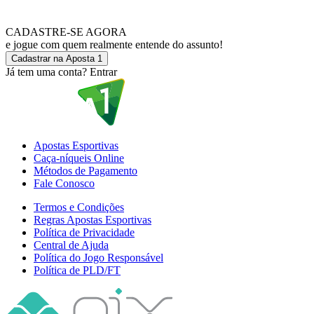
CADASTRE-SE AGORA
e jogue com quem realmente entende do assunto!
Cadastrar na
Aposta 1
Já tem uma conta?
Entrar
Apostas Esportivas
Caça-níqueis Online
Métodos de Pagamento
Fale Conosco
Termos e Condições
Regras Apostas Esportivas
Política de Privacidade
Central de Ajuda
Política do Jogo Responsável
Política de PLD/FT