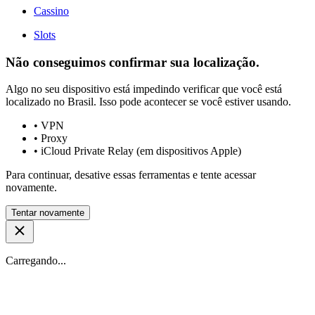
Cassino
Slots
Não conseguimos confirmar sua localização.
Algo no seu dispositivo está impedindo verificar que você está
localizado no Brasil. Isso pode acontecer se você estiver usando.
•
VPN
•
Proxy
•
iCloud Private Relay (em dispositivos Apple)
Para continuar, desative essas ferramentas e tente acessar
novamente.
Tentar novamente
Carregando...