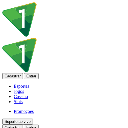
Cadastrar
Entrar
Esportes
Jogos
Cassino
Slots
Promoções
Suporte ao vivo
Cadastrar
Entrar