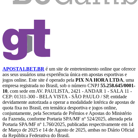
APOSTA1.BET.BR
é um site de entretenimento online que oferece
aos seus usuários uma experiência única em apostas esportivas e
jogos online. Este site é operado pela
PIX NA HORA LTDA
, uma
empresa registrada no Brasil, sob o número CNPJ
55.258.645/0001-
10
, com sede em AV. PAULISTA, 2421 - ANDAR 1 - SALA 11 -
CEP: 01311-300 - BELA VISTA - SÃO PAULO / SP, entidade
devidamente autorizada a operar a modalidade lotérica de apostas de
quota fixa no Brasil, em temática desportiva e jogos online,
conjuntamente, pela Secretaria de Prêmios e Apostas do Ministério
da Fazenda, conforme Portaria SPA/MF nº 524/2025, alterada pela
Portaria SPA/MF nº 1.760/2025, publicadas respectivamente em 14
de Março de 2025 e 14 de Agosto de 2025, ambas no Diário Oficial
da República Federativa do Brasil.