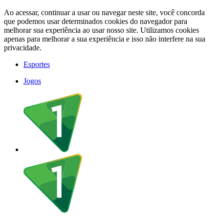
Ao acessar, continuar a usar ou navegar neste site, você concorda
que podemos usar determinados cookies do navegador para
melhorar sua experiência ao usar nosso site. Utilizamos cookies
apenas para melhorar a sua experiência e isso não interfere na sua
privacidade.
Esportes
Jogos