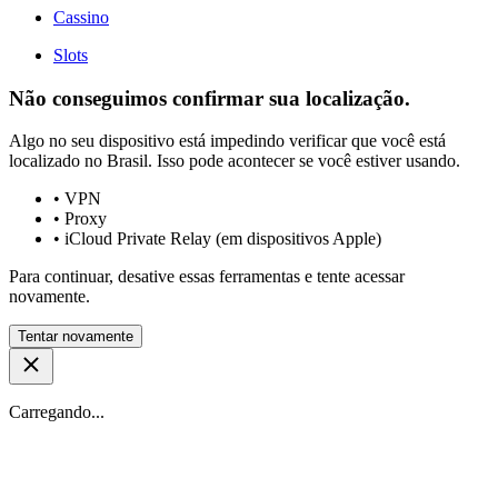
Cassino
Slots
Não conseguimos confirmar sua localização.
Algo no seu dispositivo está impedindo verificar que você está
localizado no Brasil. Isso pode acontecer se você estiver usando.
•
VPN
•
Proxy
•
iCloud Private Relay (em dispositivos Apple)
Para continuar, desative essas ferramentas e tente acessar
novamente.
Tentar novamente
Carregando...