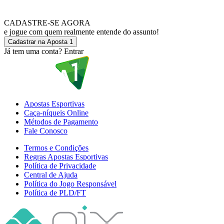
CADASTRE-SE AGORA
e jogue com quem realmente entende do assunto!
Cadastrar na
Aposta 1
Já tem uma conta?
Entrar
Apostas Esportivas
Caça-níqueis Online
Métodos de Pagamento
Fale Conosco
Termos e Condições
Regras Apostas Esportivas
Política de Privacidade
Central de Ajuda
Política do Jogo Responsável
Política de PLD/FT