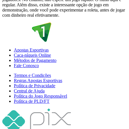
regular. Além disso, existe a interessante opção de jogo em
demonstração, onde você pode experimentar a roleta, antes de jogar
com dinheiro real efetivamente.
Apostas Esportivas
Caça-níqueis Online
Métodos de Pagamento
Fale Conosco
Termos e Condições
Regras Apostas Esportivas
Política de Privacidade
Central de Ajuda
Política do Jogo Responsável
Política de PLD/FT