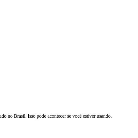
ado no Brasil. Isso pode acontecer se você estiver usando.