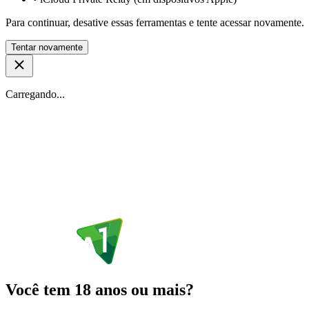
Para continuar, desative essas ferramentas e tente acessar novamente.
Tentar novamente
Carregando...
Você tem 18 anos ou mais?