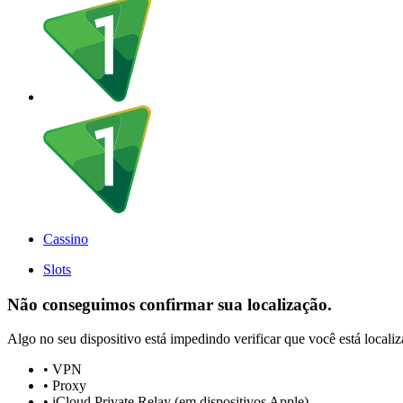
Cassino
Slots
Não conseguimos confirmar sua localização.
Algo no seu dispositivo está impedindo verificar que você está localiz
•
VPN
•
Proxy
•
iCloud Private Relay (em dispositivos Apple)