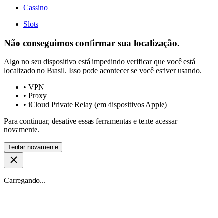
Cassino
Slots
Não conseguimos confirmar sua localização.
Algo no seu dispositivo está impedindo verificar que você está
localizado no Brasil. Isso pode acontecer se você estiver usando.
•
VPN
•
Proxy
•
iCloud Private Relay (em dispositivos Apple)
Para continuar, desative essas ferramentas e tente acessar
novamente.
Tentar novamente
Carregando...