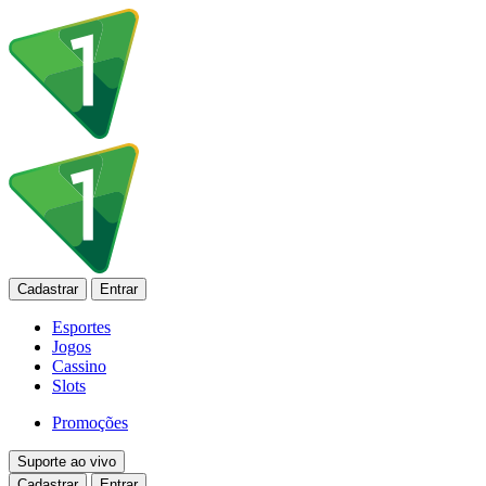
Cadastrar
Entrar
Esportes
Jogos
Cassino
Slots
Promoções
Suporte ao vivo
Cadastrar
Entrar