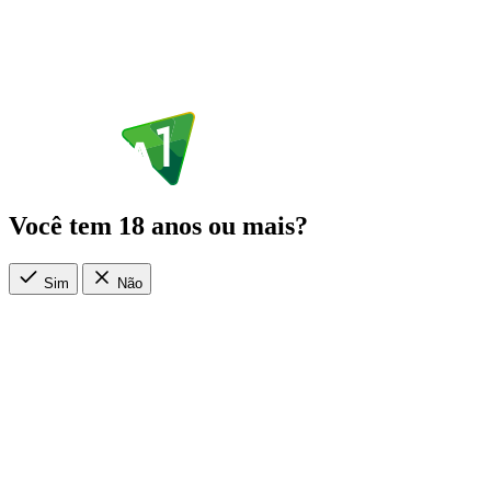
Você tem 18 anos ou mais?
Sim
Não