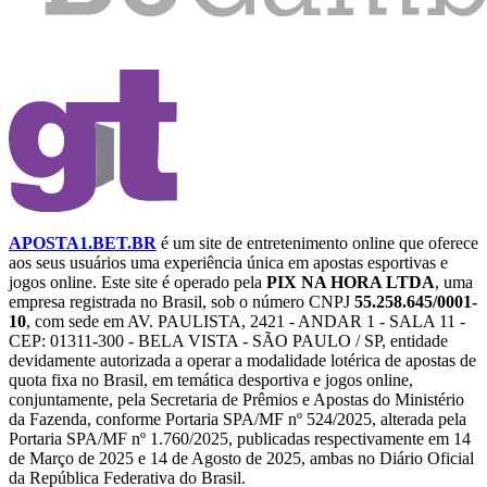
APOSTA1.BET.BR
é um site de entretenimento online que oferece
aos seus usuários uma experiência única em apostas esportivas e
jogos online. Este site é operado pela
PIX NA HORA LTDA
, uma
empresa registrada no Brasil, sob o número CNPJ
55.258.645/0001-
10
, com sede em AV. PAULISTA, 2421 - ANDAR 1 - SALA 11 -
CEP: 01311-300 - BELA VISTA - SÃO PAULO / SP, entidade
devidamente autorizada a operar a modalidade lotérica de apostas de
quota fixa no Brasil, em temática desportiva e jogos online,
conjuntamente, pela Secretaria de Prêmios e Apostas do Ministério
da Fazenda, conforme Portaria SPA/MF nº 524/2025, alterada pela
Portaria SPA/MF nº 1.760/2025, publicadas respectivamente em 14
de Março de 2025 e 14 de Agosto de 2025, ambas no Diário Oficial
da República Federativa do Brasil.