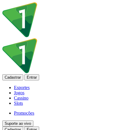
Cadastrar
Entrar
Esportes
Jogos
Cassino
Slots
Promoções
Suporte ao vivo
Cadastrar
Entrar