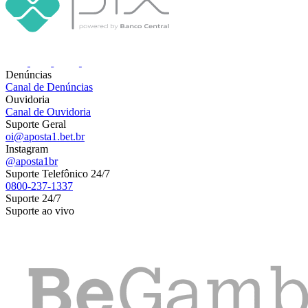
Denúncias
Canal de Denúncias
Ouvidoria
Canal de Ouvidoria
Suporte Geral
oi@aposta1.bet.br
Instagram
@aposta1br
Suporte Telefônico 24/7
0800-237-1337
Suporte 24/7
Suporte ao vivo