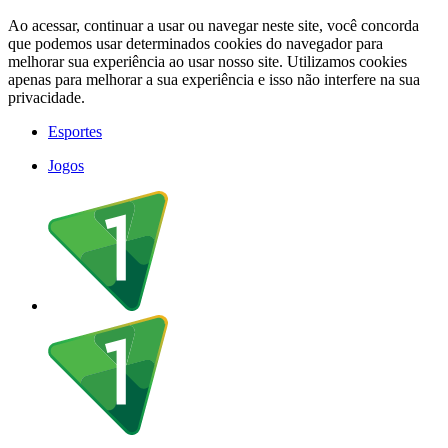
Ao acessar, continuar a usar ou navegar neste site, você concorda
que podemos usar determinados cookies do navegador para
melhorar sua experiência ao usar nosso site. Utilizamos cookies
apenas para melhorar a sua experiência e isso não interfere na sua
privacidade.
Esportes
Jogos