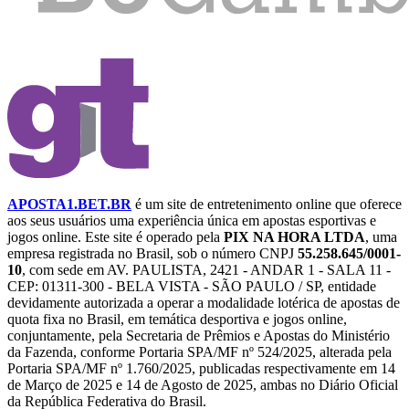
APOSTA1.BET.BR
é um site de entretenimento online que oferece
aos seus usuários uma experiência única em apostas esportivas e
jogos online. Este site é operado pela
PIX NA HORA LTDA
, uma
empresa registrada no Brasil, sob o número CNPJ
55.258.645/0001-
10
, com sede em AV. PAULISTA, 2421 - ANDAR 1 - SALA 11 -
CEP: 01311-300 - BELA VISTA - SÃO PAULO / SP, entidade
devidamente autorizada a operar a modalidade lotérica de apostas de
quota fixa no Brasil, em temática desportiva e jogos online,
conjuntamente, pela Secretaria de Prêmios e Apostas do Ministério
da Fazenda, conforme Portaria SPA/MF nº 524/2025, alterada pela
Portaria SPA/MF nº 1.760/2025, publicadas respectivamente em 14
de Março de 2025 e 14 de Agosto de 2025, ambas no Diário Oficial
da República Federativa do Brasil.