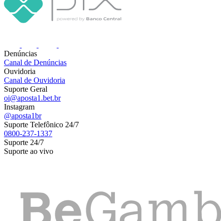
Denúncias
Canal de Denúncias
Ouvidoria
Canal de Ouvidoria
Suporte Geral
oi@aposta1.bet.br
Instagram
@aposta1br
Suporte Telefônico 24/7
0800-237-1337
Suporte 24/7
Suporte ao vivo