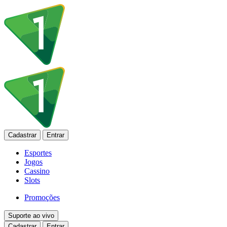
Cadastrar
Entrar
Esportes
Jogos
Cassino
Slots
Promoções
Suporte ao vivo
Cadastrar
Entrar