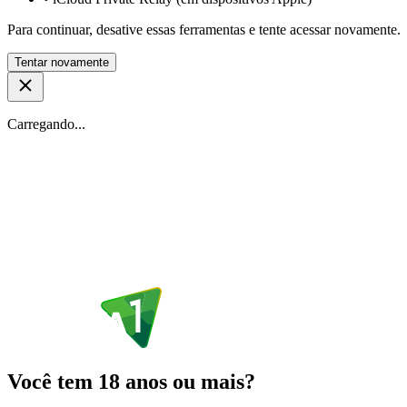
Para continuar, desative essas ferramentas e tente acessar novamente.
Tentar novamente
Carregando...
Você tem 18 anos ou mais?