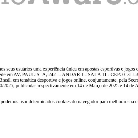
aos seus usuários uma experiência única em apostas esportivas e jogos o
sede em AV. PAULISTA, 2421 - ANDAR 1 - SALA 11 - CEP: 01311-3
 Brasil, em temática desportiva e jogos online, conjuntamente, pela Se
0/2025, publicadas respectivamente em 14 de Março de 2025 e 14 de A
e podemos usar determinados cookies do navegador para melhorar sua ex