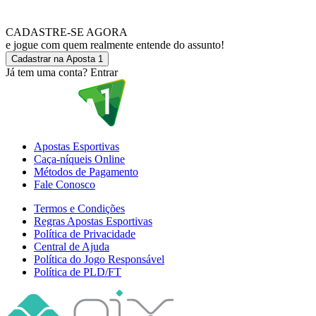
CADASTRE-SE AGORA
e jogue com quem realmente entende do assunto!
Cadastrar na
Aposta 1
Já tem uma conta?
Entrar
Apostas Esportivas
Caça-níqueis Online
Métodos de Pagamento
Fale Conosco
Termos e Condições
Regras Apostas Esportivas
Política de Privacidade
Central de Ajuda
Política do Jogo Responsável
Política de PLD/FT