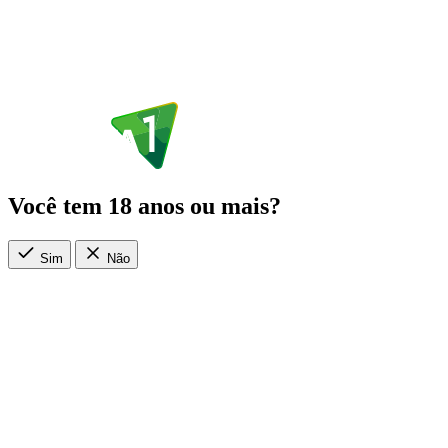
Você tem 18 anos ou mais?
Sim
Não