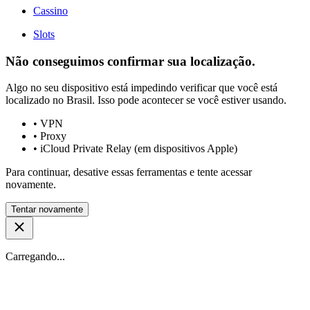
Cassino
Slots
Não conseguimos confirmar sua localização.
Algo no seu dispositivo está impedindo verificar que você está
localizado no Brasil. Isso pode acontecer se você estiver usando.
•
VPN
•
Proxy
•
iCloud Private Relay (em dispositivos Apple)
Para continuar, desative essas ferramentas e tente acessar
novamente.
Tentar novamente
Carregando...