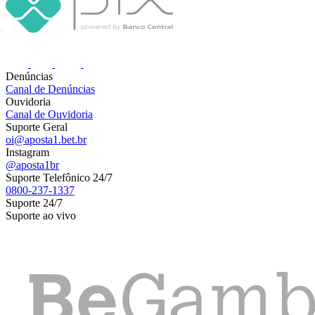
Denúncias
Canal de Denúncias
Ouvidoria
Canal de Ouvidoria
Suporte Geral
oi@aposta1.bet.br
Instagram
@aposta1br
Suporte Telefônico 24/7
0800-237-1337
Suporte 24/7
Suporte ao vivo