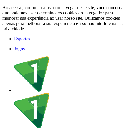
Ao acessar, continuar a usar ou navegar neste site, você concorda
que podemos usar determinados cookies do navegador para
melhorar sua experiência ao usar nosso site. Utilizamos cookies
apenas para melhorar a sua experiência e isso não interfere na sua
privacidade.
Esportes
Jogos