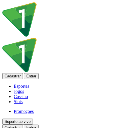
Cadastrar
Entrar
Esportes
Jogos
Cassino
Slots
Promoções
Suporte ao vivo
Cadastrar
Entrar