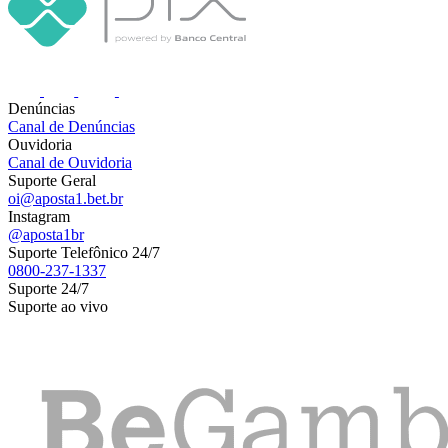
Denúncias
Canal de Denúncias
Ouvidoria
Canal de Ouvidoria
Suporte Geral
oi@aposta1.bet.br
Instagram
@aposta1br
Suporte Telefônico 24/7
0800-237-1337
Suporte 24/7
Suporte ao vivo