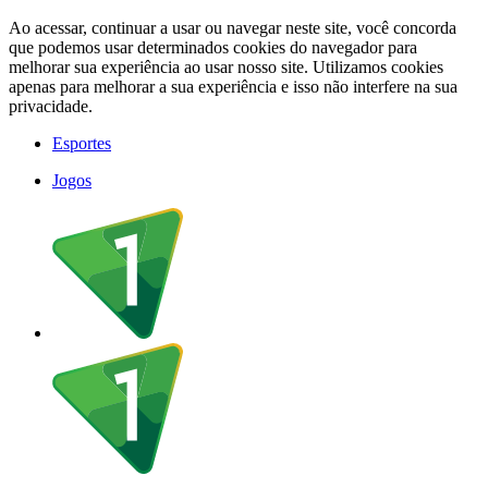
Ao acessar, continuar a usar ou navegar neste site, você concorda
que podemos usar determinados cookies do navegador para
melhorar sua experiência ao usar nosso site. Utilizamos cookies
apenas para melhorar a sua experiência e isso não interfere na sua
privacidade.
Esportes
Jogos