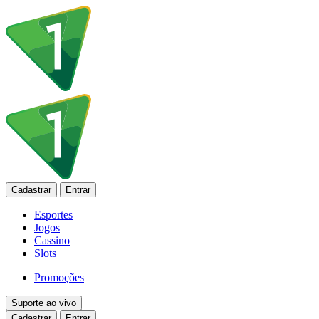
Cadastrar
Entrar
Esportes
Jogos
Cassino
Slots
Promoções
Suporte ao vivo
Cadastrar
Entrar