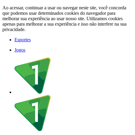
Ao acessar, continuar a usar ou navegar neste site, você concorda
que podemos usar determinados cookies do navegador para
melhorar sua experiência ao usar nosso site. Utilizamos cookies
apenas para melhorar a sua experiência e isso não interfere na sua
privacidade.
Esportes
Jogos