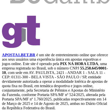
APOSTA1.BET.BR
é um site de entretenimento online que oferece
aos seus usuários uma experiência única em apostas esportivas e
jogos online. Este site é operado pela
PIX NA HORA LTDA
, uma
empresa registrada no Brasil, sob o número CNPJ
55.258.645/0001-
10
, com sede em AV. PAULISTA, 2421 - ANDAR 1 - SALA 11 -
CEP: 01311-300 - BELA VISTA - SÃO PAULO / SP, entidade
devidamente autorizada a operar a modalidade lotérica de apostas de
quota fixa no Brasil, em temática desportiva e jogos online,
conjuntamente, pela Secretaria de Prêmios e Apostas do Ministério
da Fazenda, conforme Portaria SPA/MF nº 524/2025, alterada pela
Portaria SPA/MF nº 1.760/2025, publicadas respectivamente em 14
de Março de 2025 e 14 de Agosto de 2025, ambas no Diário Oficial
da República Federativa do Brasil.