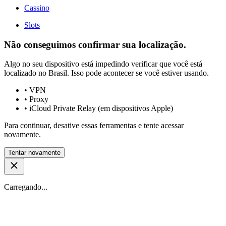
Cassino
Slots
Não conseguimos confirmar sua localização.
Algo no seu dispositivo está impedindo verificar que você está
localizado no Brasil. Isso pode acontecer se você estiver usando.
•
VPN
•
Proxy
•
iCloud Private Relay (em dispositivos Apple)
Para continuar, desative essas ferramentas e tente acessar
novamente.
Tentar novamente
Carregando...