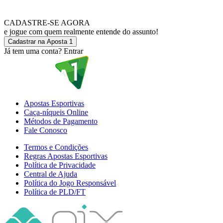
CADASTRE-SE AGORA
e jogue com quem realmente entende do assunto!
Cadastrar na
Aposta 1
Já tem uma conta?
Entrar
Apostas Esportivas
Caça-níqueis Online
Métodos de Pagamento
Fale Conosco
Termos e Condições
Regras Apostas Esportivas
Política de Privacidade
Central de Ajuda
Política do Jogo Responsável
Política de PLD/FT