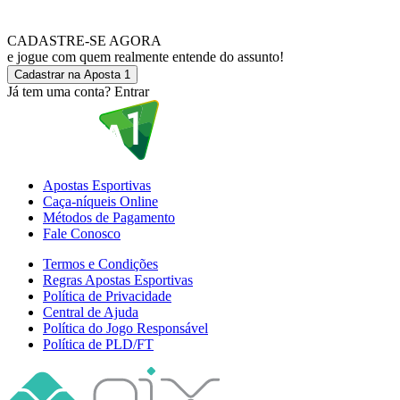
CADASTRE-SE AGORA
e jogue com quem realmente entende do assunto!
Cadastrar na
Aposta 1
Já tem uma conta?
Entrar
Apostas Esportivas
Caça-níqueis Online
Métodos de Pagamento
Fale Conosco
Termos e Condições
Regras Apostas Esportivas
Política de Privacidade
Central de Ajuda
Política do Jogo Responsável
Política de PLD/FT