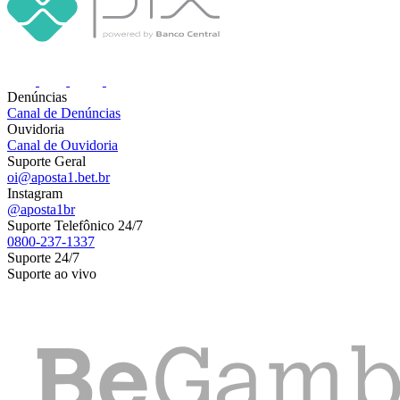
Denúncias
Canal de Denúncias
Ouvidoria
Canal de Ouvidoria
Suporte Geral
oi@aposta1.bet.br
Instagram
@aposta1br
Suporte Telefônico 24/7
0800-237-1337
Suporte 24/7
Suporte ao vivo