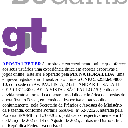
APOSTA1.BET.BR
é um site de entretenimento online que oferece
aos seus usuários uma experiência única em apostas esportivas e
jogos online. Este site é operado pela
PIX NA HORA LTDA
, uma
empresa registrada no Brasil, sob o número CNPJ
55.258.645/0001-
10
, com sede em AV. PAULISTA, 2421 - ANDAR 1 - SALA 11 -
CEP: 01311-300 - BELA VISTA - SÃO PAULO / SP, entidade
devidamente autorizada a operar a modalidade lotérica de apostas de
quota fixa no Brasil, em temática desportiva e jogos online,
conjuntamente, pela Secretaria de Prêmios e Apostas do Ministério
da Fazenda, conforme Portaria SPA/MF nº 524/2025, alterada pela
Portaria SPA/MF nº 1.760/2025, publicadas respectivamente em 14
de Março de 2025 e 14 de Agosto de 2025, ambas no Diário Oficial
da República Federativa do Brasil.