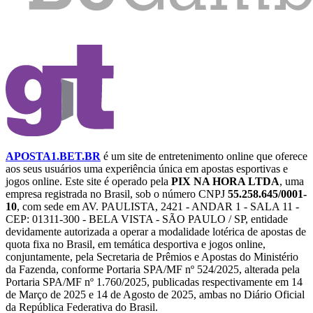
APOSTA1.BET.BR
é um site de entretenimento online que oferece
aos seus usuários uma experiência única em apostas esportivas e
jogos online. Este site é operado pela
PIX NA HORA LTDA
, uma
empresa registrada no Brasil, sob o número CNPJ
55.258.645/0001-
10
, com sede em AV. PAULISTA, 2421 - ANDAR 1 - SALA 11 -
CEP: 01311-300 - BELA VISTA - SÃO PAULO / SP, entidade
devidamente autorizada a operar a modalidade lotérica de apostas de
quota fixa no Brasil, em temática desportiva e jogos online,
conjuntamente, pela Secretaria de Prêmios e Apostas do Ministério
da Fazenda, conforme Portaria SPA/MF nº 524/2025, alterada pela
Portaria SPA/MF nº 1.760/2025, publicadas respectivamente em 14
de Março de 2025 e 14 de Agosto de 2025, ambas no Diário Oficial
da República Federativa do Brasil.