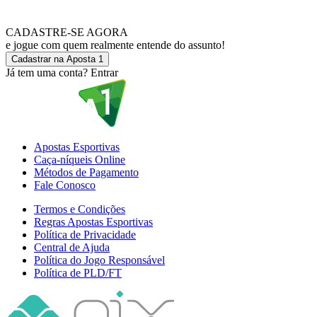
CADASTRE-SE AGORA
e jogue com quem realmente entende do assunto!
Cadastrar na
Aposta 1
Já tem uma conta?
Entrar
Apostas Esportivas
Caça-níqueis Online
Métodos de Pagamento
Fale Conosco
Termos e Condições
Regras Apostas Esportivas
Política de Privacidade
Central de Ajuda
Política do Jogo Responsável
Política de PLD/FT