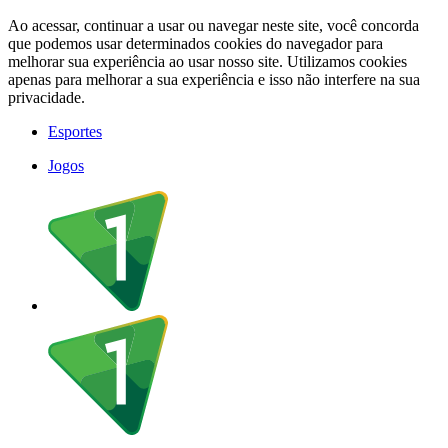
Ao acessar, continuar a usar ou navegar neste site, você concorda
que podemos usar determinados cookies do navegador para
melhorar sua experiência ao usar nosso site. Utilizamos cookies
apenas para melhorar a sua experiência e isso não interfere na sua
privacidade.
Esportes
Jogos