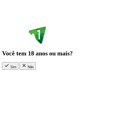
Você tem 18 anos ou mais?
Sim
Não