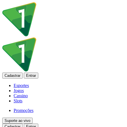
Cadastrar
Entrar
Esportes
Jogos
Cassino
Slots
Promoções
Suporte ao vivo
Cadastrar
Entrar