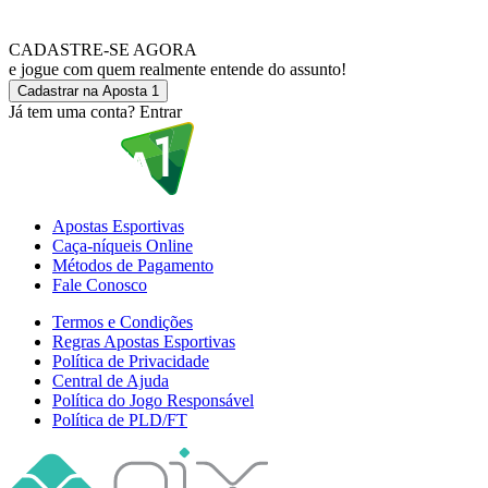
CADASTRE-SE AGORA
e jogue com quem realmente entende do assunto!
Cadastrar na
Aposta 1
Já tem uma conta?
Entrar
Apostas Esportivas
Caça-níqueis Online
Métodos de Pagamento
Fale Conosco
Termos e Condições
Regras Apostas Esportivas
Política de Privacidade
Central de Ajuda
Política do Jogo Responsável
Política de PLD/FT