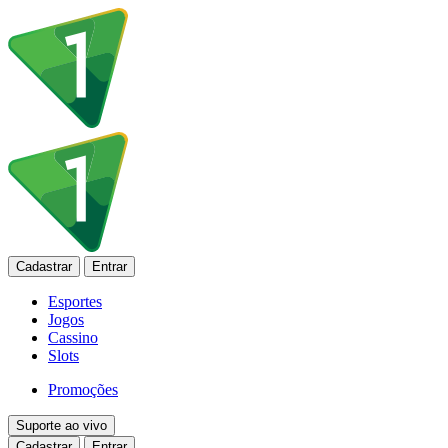
Cadastrar
Entrar
Esportes
Jogos
Cassino
Slots
Promoções
Suporte ao vivo
Cadastrar
Entrar