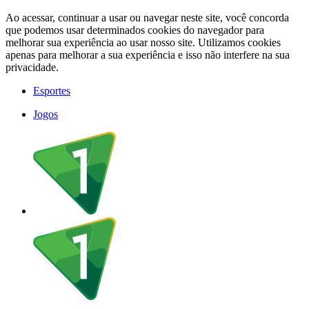
Ao acessar, continuar a usar ou navegar neste site, você concorda
que podemos usar determinados cookies do navegador para
melhorar sua experiência ao usar nosso site. Utilizamos cookies
apenas para melhorar a sua experiência e isso não interfere na sua
privacidade.
Esportes
Jogos