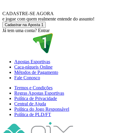
CADASTRE-SE AGORA
e jogue com quem realmente entende do assunto!
Cadastrar na
Aposta 1
Já tem uma conta?
Entrar
Apostas Esportivas
Caça-níqueis Online
Métodos de Pagamento
Fale Conosco
Termos e Condições
Regras Apostas Esportivas
Política de Privacidade
Central de Ajuda
Política do Jogo Responsável
Política de PLD/FT