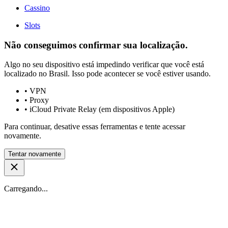
Cassino
Slots
Não conseguimos confirmar sua localização.
Algo no seu dispositivo está impedindo verificar que você está
localizado no Brasil. Isso pode acontecer se você estiver usando.
•
VPN
•
Proxy
•
iCloud Private Relay (em dispositivos Apple)
Para continuar, desative essas ferramentas e tente acessar
novamente.
Tentar novamente
Carregando...