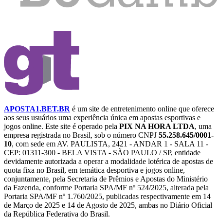
APOSTA1.BET.BR
é um site de entretenimento online que oferece
aos seus usuários uma experiência única em apostas esportivas e
jogos online. Este site é operado pela
PIX NA HORA LTDA
, uma
empresa registrada no Brasil, sob o número CNPJ
55.258.645/0001-
10
, com sede em AV. PAULISTA, 2421 - ANDAR 1 - SALA 11 -
CEP: 01311-300 - BELA VISTA - SÃO PAULO / SP, entidade
devidamente autorizada a operar a modalidade lotérica de apostas de
quota fixa no Brasil, em temática desportiva e jogos online,
conjuntamente, pela Secretaria de Prêmios e Apostas do Ministério
da Fazenda, conforme Portaria SPA/MF nº 524/2025, alterada pela
Portaria SPA/MF nº 1.760/2025, publicadas respectivamente em 14
de Março de 2025 e 14 de Agosto de 2025, ambas no Diário Oficial
da República Federativa do Brasil.