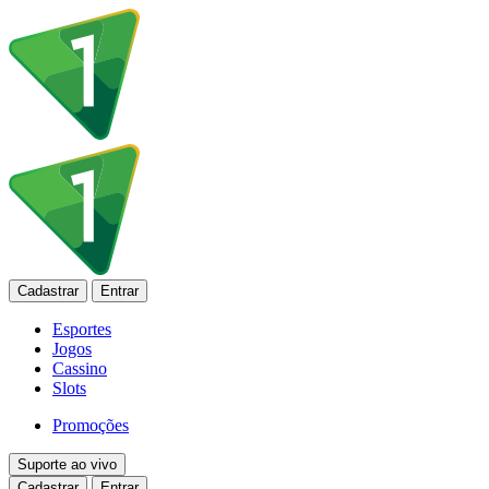
Cadastrar
Entrar
Esportes
Jogos
Cassino
Slots
Promoções
Suporte ao vivo
Cadastrar
Entrar