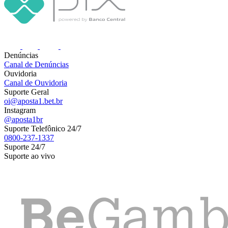
Denúncias
Canal de Denúncias
Ouvidoria
Canal de Ouvidoria
Suporte Geral
oi@aposta1.bet.br
Instagram
@aposta1br
Suporte Telefônico 24/7
0800-237-1337
Suporte 24/7
Suporte ao vivo