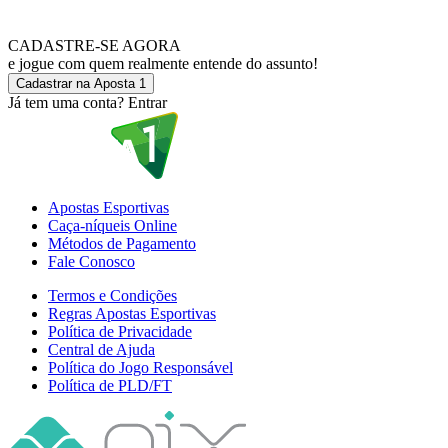
CADASTRE-SE AGORA
e jogue com quem realmente entende do assunto!
Cadastrar na
Aposta 1
Já tem uma conta?
Entrar
Apostas Esportivas
Caça-níqueis Online
Métodos de Pagamento
Fale Conosco
Termos e Condições
Regras Apostas Esportivas
Política de Privacidade
Central de Ajuda
Política do Jogo Responsável
Política de PLD/FT