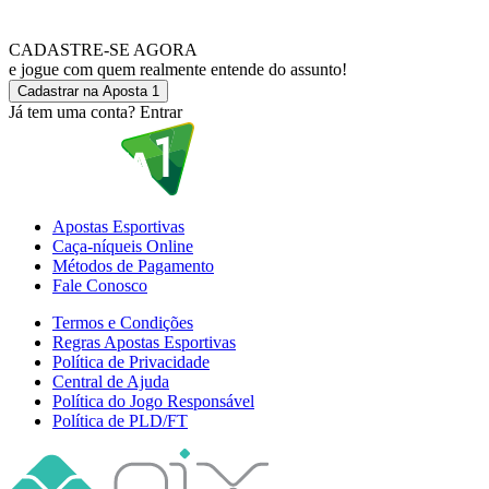
CADASTRE-SE AGORA
e jogue com quem realmente entende do assunto!
Cadastrar na
Aposta 1
Já tem uma conta?
Entrar
Apostas Esportivas
Caça-níqueis Online
Métodos de Pagamento
Fale Conosco
Termos e Condições
Regras Apostas Esportivas
Política de Privacidade
Central de Ajuda
Política do Jogo Responsável
Política de PLD/FT