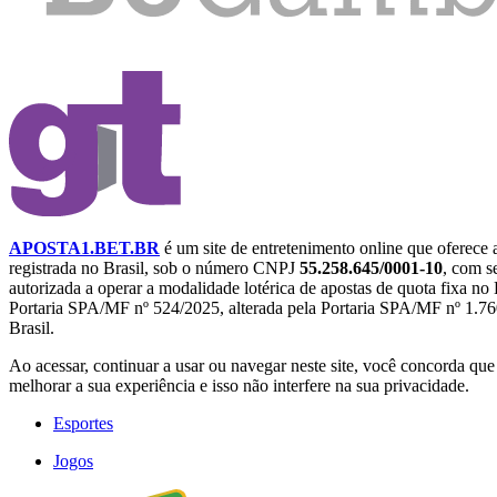
APOSTA1.BET.BR
é um site de entretenimento online que oferece 
registrada no Brasil, sob o número CNPJ
55.258.645/0001-10
, com 
autorizada a operar a modalidade lotérica de apostas de quota fixa no
Portaria SPA/MF nº 524/2025, alterada pela Portaria SPA/MF nº 1.76
Brasil.
Ao acessar, continuar a usar ou navegar neste site, você concorda qu
melhorar a sua experiência e isso não interfere na sua privacidade.
Esportes
Jogos