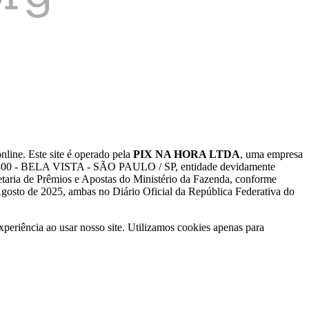
nline. Este site é operado pela
PIX NA HORA LTDA
, uma empresa
00 - BELA VISTA - SÃO PAULO / SP, entidade devidamente
cretaria de Prêmios e Apostas do Ministério da Fazenda, conforme
gosto de 2025, ambas no Diário Oficial da República Federativa do
periência ao usar nosso site. Utilizamos cookies apenas para