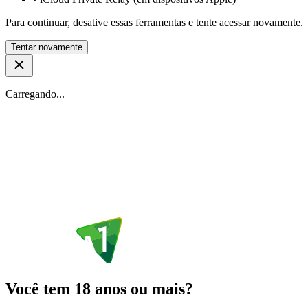
Para continuar, desative essas ferramentas e tente acessar novamente.
Tentar novamente
Carregando...
Você tem 18 anos ou mais?