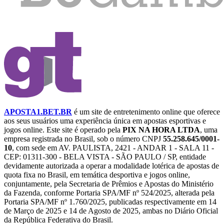
APOSTA1.BET.BR
é um site de entretenimento online que oferece
aos seus usuários uma experiência única em apostas esportivas e
jogos online. Este site é operado pela
PIX NA HORA LTDA
, uma
empresa registrada no Brasil, sob o número CNPJ
55.258.645/0001-
10
, com sede em AV. PAULISTA, 2421 - ANDAR 1 - SALA 11 -
CEP: 01311-300 - BELA VISTA - SÃO PAULO / SP, entidade
devidamente autorizada a operar a modalidade lotérica de apostas de
quota fixa no Brasil, em temática desportiva e jogos online,
conjuntamente, pela Secretaria de Prêmios e Apostas do Ministério
da Fazenda, conforme Portaria SPA/MF nº 524/2025, alterada pela
Portaria SPA/MF nº 1.760/2025, publicadas respectivamente em 14
de Março de 2025 e 14 de Agosto de 2025, ambas no Diário Oficial
da República Federativa do Brasil.