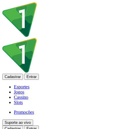
Cadastrar
Entrar
Esportes
Jogos
Cassino
Slots
Promoções
Suporte ao vivo
Cadastrar
Entrar