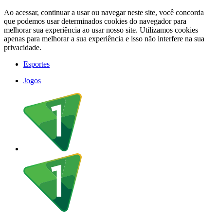
Ao acessar, continuar a usar ou navegar neste site, você concorda
que podemos usar determinados cookies do navegador para
melhorar sua experiência ao usar nosso site. Utilizamos cookies
apenas para melhorar a sua experiência e isso não interfere na sua
privacidade.
Esportes
Jogos