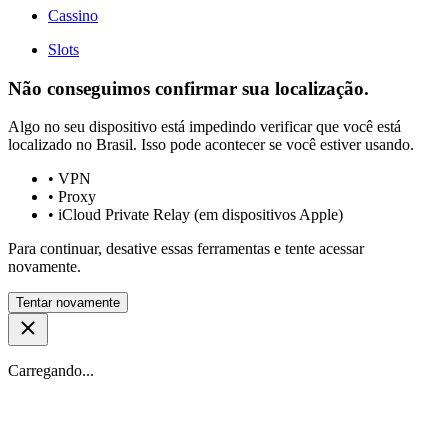
Cassino
Slots
Não conseguimos confirmar sua localização.
Algo no seu dispositivo está impedindo verificar que você está
localizado no Brasil. Isso pode acontecer se você estiver usando.
•
VPN
•
Proxy
•
iCloud Private Relay (em dispositivos Apple)
Para continuar, desative essas ferramentas e tente acessar
novamente.
Tentar novamente
Carregando...