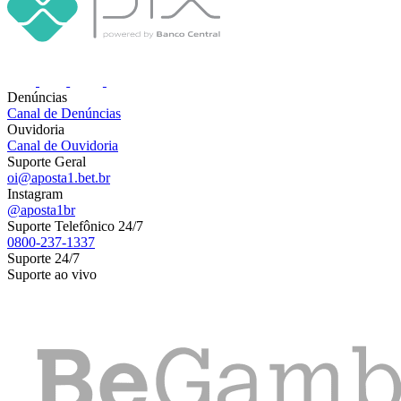
Denúncias
Canal de Denúncias
Ouvidoria
Canal de Ouvidoria
Suporte Geral
oi@aposta1.bet.br
Instagram
@aposta1br
Suporte Telefônico 24/7
0800-237-1337
Suporte 24/7
Suporte ao vivo