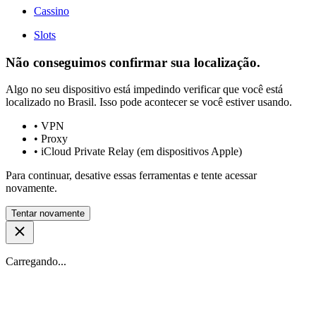
Cassino
Slots
Não conseguimos confirmar sua localização.
Algo no seu dispositivo está impedindo verificar que você está
localizado no Brasil. Isso pode acontecer se você estiver usando.
•
VPN
•
Proxy
•
iCloud Private Relay (em dispositivos Apple)
Para continuar, desative essas ferramentas e tente acessar
novamente.
Tentar novamente
Carregando...