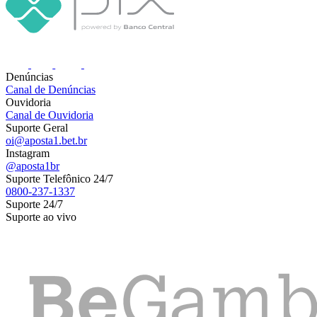
Denúncias
Canal de Denúncias
Ouvidoria
Canal de Ouvidoria
Suporte Geral
oi@aposta1.bet.br
Instagram
@aposta1br
Suporte Telefônico 24/7
0800-237-1337
Suporte 24/7
Suporte ao vivo