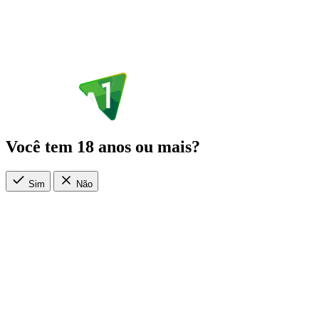
Você tem 18 anos ou mais?
Sim
Não