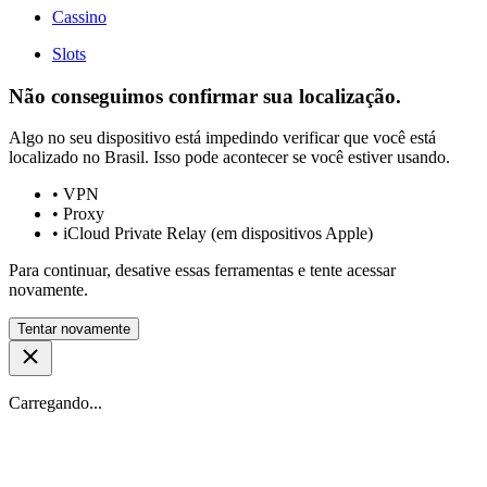
Cassino
Slots
Não conseguimos confirmar sua localização.
Algo no seu dispositivo está impedindo verificar que você está
localizado no Brasil. Isso pode acontecer se você estiver usando.
•
VPN
•
Proxy
•
iCloud Private Relay (em dispositivos Apple)
Para continuar, desative essas ferramentas e tente acessar
novamente.
Tentar novamente
Carregando...