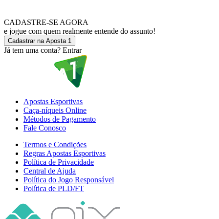
CADASTRE-SE AGORA
e jogue com quem realmente entende do assunto!
Cadastrar na
Aposta 1
Já tem uma conta?
Entrar
Apostas Esportivas
Caça-níqueis Online
Métodos de Pagamento
Fale Conosco
Termos e Condições
Regras Apostas Esportivas
Política de Privacidade
Central de Ajuda
Política do Jogo Responsável
Política de PLD/FT