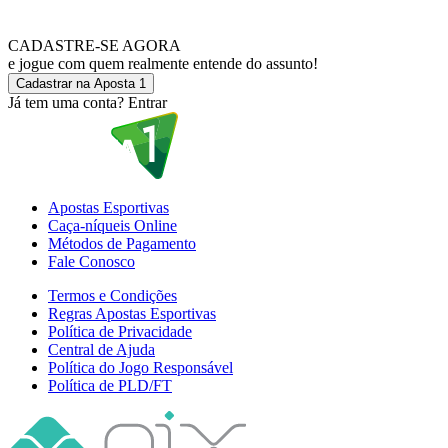
CADASTRE-SE AGORA
e jogue com quem realmente entende do assunto!
Cadastrar na
Aposta 1
Já tem uma conta?
Entrar
Apostas Esportivas
Caça-níqueis Online
Métodos de Pagamento
Fale Conosco
Termos e Condições
Regras Apostas Esportivas
Política de Privacidade
Central de Ajuda
Política do Jogo Responsável
Política de PLD/FT