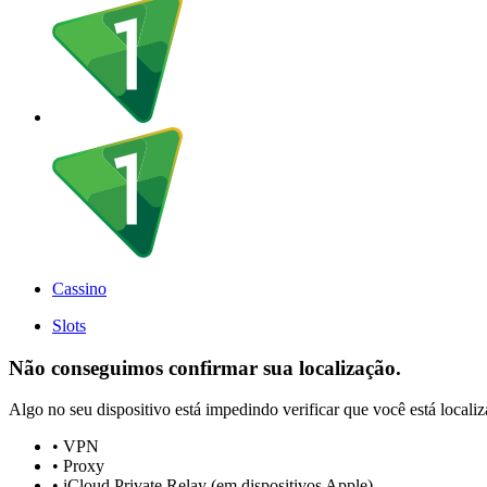
Cassino
Slots
Não conseguimos confirmar sua localização.
Algo no seu dispositivo está impedindo verificar que você está localiz
•
VPN
•
Proxy
•
iCloud Private Relay (em dispositivos Apple)