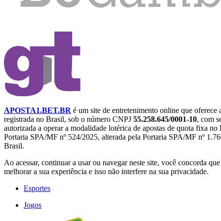
APOSTA1.BET.BR
é um site de entretenimento online que oferece 
registrada no Brasil, sob o número CNPJ
55.258.645/0001-10
, com 
autorizada a operar a modalidade lotérica de apostas de quota fixa no
Portaria SPA/MF nº 524/2025, alterada pela Portaria SPA/MF nº 1.76
Brasil.
Ao acessar, continuar a usar ou navegar neste site, você concorda qu
melhorar a sua experiência e isso não interfere na sua privacidade.
Esportes
Jogos