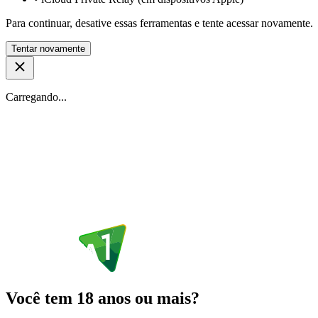
Para continuar, desative essas ferramentas e tente acessar novamente.
Tentar novamente
Carregando...
Você tem 18 anos ou mais?