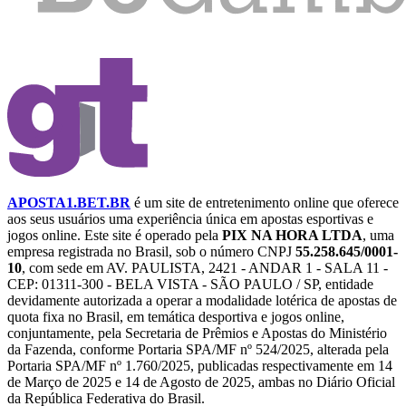
APOSTA1.BET.BR
é um site de entretenimento online que oferece
aos seus usuários uma experiência única em apostas esportivas e
jogos online. Este site é operado pela
PIX NA HORA LTDA
, uma
empresa registrada no Brasil, sob o número CNPJ
55.258.645/0001-
10
, com sede em AV. PAULISTA, 2421 - ANDAR 1 - SALA 11 -
CEP: 01311-300 - BELA VISTA - SÃO PAULO / SP, entidade
devidamente autorizada a operar a modalidade lotérica de apostas de
quota fixa no Brasil, em temática desportiva e jogos online,
conjuntamente, pela Secretaria de Prêmios e Apostas do Ministério
da Fazenda, conforme Portaria SPA/MF nº 524/2025, alterada pela
Portaria SPA/MF nº 1.760/2025, publicadas respectivamente em 14
de Março de 2025 e 14 de Agosto de 2025, ambas no Diário Oficial
da República Federativa do Brasil.