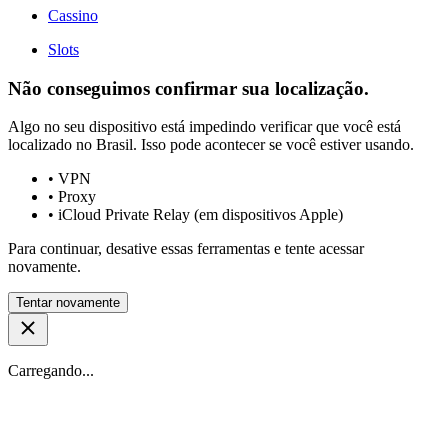
Cassino
Slots
Não conseguimos confirmar sua localização.
Algo no seu dispositivo está impedindo verificar que você está
localizado no Brasil. Isso pode acontecer se você estiver usando.
•
VPN
•
Proxy
•
iCloud Private Relay (em dispositivos Apple)
Para continuar, desative essas ferramentas e tente acessar
novamente.
Tentar novamente
Carregando...